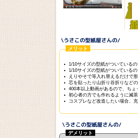
メリット
1/10サイズの型紙がついている
1/10サイズの型紙がついている
えりやそで等入れ替えるだけで形
芯を貼ったり山折り谷折りなどの
400本以上動画があるので、ち
初心者の方でも作れるように滅茶
コスプレなど改造したい場合、充
デメリット