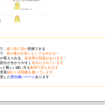
ので、
縫う前に形が
把握できる
ので、
布の量が計算しなくても分かる！
が変えられる、
改造用の型紙があります！
部分が分かりやすく
色分けされています
ょっと難しい縫い方も
動画で見られます
苦茶
細かく説明書を書いています
実した
部分縫いページ
あります