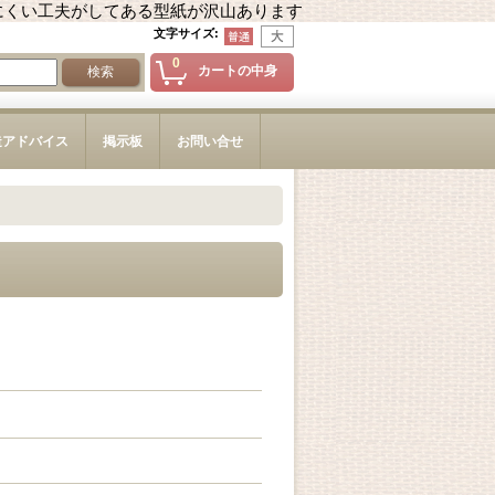
にくい工夫がしてある型紙が沢山あります
文字サイズ
:
0
カートの中身
造アドバイス
掲示板
お問い合せ