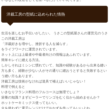
洋裁工房の型紙に込められた情熱
生活を楽しむお手伝いがしたい。 うさこの型紙屋さんの運営元のうさ
この洋裁工房は
「洋裁好きを増やし、挫折する人を減らす」
をライフワークに運営されています。
ネット上には上級者や中級者向けの情報はあふれています。
簡単キレイに縫える方法。
しかしそれはミシンに慣れていて、知識や経験があるから出来る縫い
方も多く、経験が少ない人がその通りに縫おうとすると失敗するとい
う縫い方もあります。
洋裁工房は技術がなければ道具で補えばいいじゃない！
料理で例えると
いきなりフランス料理のフルコースは無理でしょ？
栄養の知識？まずピーラーでリンゴをむく位から始めませんか？
ホットケーキミックス使ってもいい。
火を使わずに電子レンジだけでおかずを作ってもいいよね。