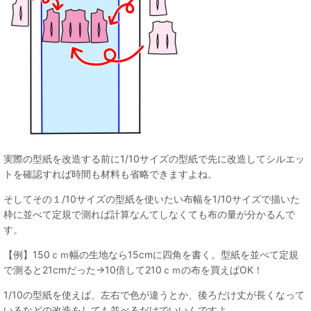
実際の型紙を改造する前に1/10サイズの型紙で先に改造してシルエッ
トを確認すれば時間も材料も省略できますよね。
そしてその１/10サイズの型紙を使いたい布幅を1/10サイズで描いた
枠に並べて定規で測れば計算なんてしなくても布の量が分かるんで
す。
【例】150ｃｍ幅の生地なら15cmに四角を書く。型紙を並べて定規
で測ると21cmだった→10倍して210ｃｍの布を買えばOK！
1/10の型紙を使えば、左右で色が違うとか、後ろだけ丈が長くなって
いるなどの改造をしても並べるだけでいいんですよ。