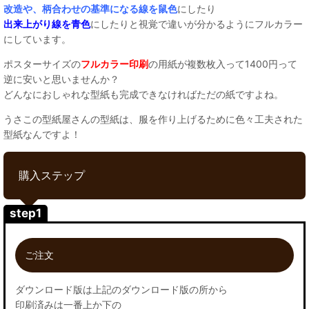
改造や、柄合わせの基準になる線を鼠色
にしたり
出来上がり線を青色
にしたりと視覚で違いが分かるようにフルカラー
にしています。
ポスターサイズの
フルカラー印刷
の用紙が複数枚入って1400円って
逆に安いと思いませんか？
どんなにおしゃれな型紙も完成できなければただの紙ですよね。
うさこの型紙屋さんの型紙は、服を作り上げるために色々工夫された
型紙なんですよ！
購入ステップ
step1
ご注文
ダウンロード版は上記のダウンロード版の所から
印刷済みは一番上か下の