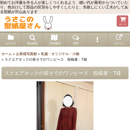
初めてお洋服を作る人が楽しくつくれるよう、縫い代が最初からついていた
り、色分けして部品の区別をしやすくしたりと、失敗しにくい工夫がしてあ
る型紙が沢山あります
カート
カテゴリ
商品検索
ご利用案内
質問
ログイン
ホーム
>
お客様写真館
>
私服・オリジナル・小物
>
スクエアネックの長そでのワンピース 投稿者：T様
スクエアネックの長そでのワンピース 投稿者：T様