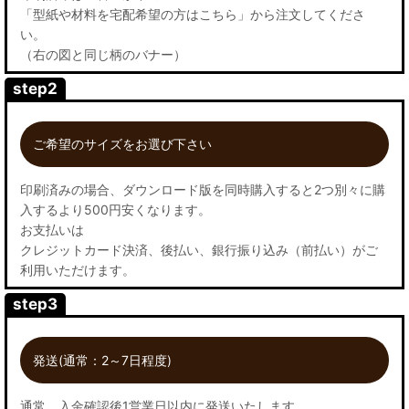
「型紙や材料を宅配希望の方はこちら」から注文してくださ
い。
（右の図と同じ柄のバナー）
step2
ご希望のサイズをお選び下さい
印刷済みの場合、ダウンロード版を同時購入すると2つ別々に購
入するより500円安くなります。
お支払いは
クレジットカード決済、後払い、銀行振り込み（前払い）がご
利用いただけます。
step3
発送(通常：2～7日程度)
通常、入金確認後1営業日以内に発送いたします。