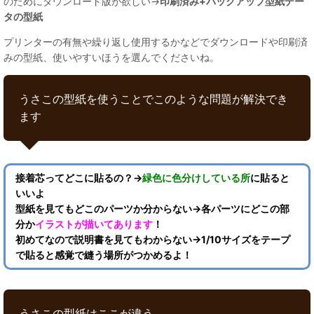
のためにダウンロード版が欲しい→
印刷済み+バックアップ型紙デー
タの型紙
プリンターの有無や繰り返し使用するかなどでダウンロードや印刷済
みの型紙、使いやすいほうを選んでくださいね。
うさこの型紙を使うことでこのような問題が解決でき
ます
接着芯ってどこに貼るの？→
緑色に色分けしている所
に貼ると
いいよ
型紙を見てもどこのパーツか分からない→各パーツにどこの部
分か
イラストが描いてあります
！
初めてなので説明書を見てもわからない→1/10サイズをテープ
で貼ると感覚で縫う場所がつかめるよ！
うさこの型紙はここが違う