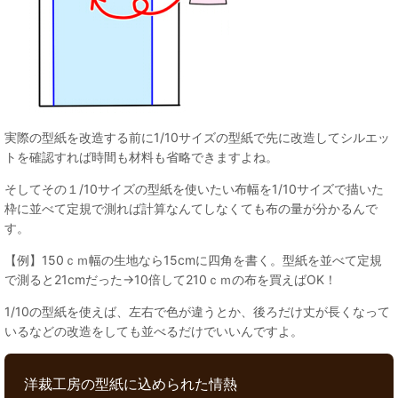
実際の型紙を改造する前に1/10サイズの型紙で先に改造してシルエッ
トを確認すれば時間も材料も省略できますよね。
そしてその１/10サイズの型紙を使いたい布幅を1/10サイズで描いた
枠に並べて定規で測れば計算なんてしなくても布の量が分かるんで
す。
【例】150ｃｍ幅の生地なら15cmに四角を書く。型紙を並べて定規
で測ると21cmだった→10倍して210ｃｍの布を買えばOK！
1/10の型紙を使えば、左右で色が違うとか、後ろだけ丈が長くなって
いるなどの改造をしても並べるだけでいいんですよ。
洋裁工房の型紙に込められた情熱