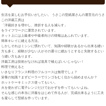
生活を楽しむお手伝いがしたい。 うさこの型紙屋さんの運営元のうさ
この洋裁工房は
「洋裁好きを増やし、挫折する人を減らす」
をライフワークに運営されています。
ネット上には上級者や中級者向けの情報はあふれています。
簡単キレイに縫える方法。
しかしそれはミシンに慣れていて、知識や経験があるから出来る縫い
方も多く、経験が少ない人がその通りに縫おうとすると失敗するとい
う縫い方もあります。
洋裁工房は技術がなければ道具で補えばいいじゃない！
料理で例えると
いきなりフランス料理のフルコースは無理でしょ？
栄養の知識？まずピーラーでリンゴをむく位から始めませんか？
ホットケーキミックス使ってもいい。
火を使わずに電子レンジだけでおかずを作ってもいいよね。
そんな感じの本当に洋服をはじめて作る人が、完成出来るように工夫
を凝らして型紙を作っています。