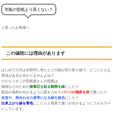
市販の型紙より高くない？
と思ったお客様へ
この値段には理由があります
はじめての方は全部同じ色だとどの線が切り取り線で、どこにどんな
意味があるか分かりませんよね？
だからうさこの型紙屋さんの型紙は
補強などのための
接着芯を貼る範囲を緑
にしたり
部品の場所が分かるように図を入れて
パーツの場所を赤
で囲ったり
改造や、柄合わせの基準になる線を鼠色
にしたり
出来上がり線を青色
にしたりと視覚で違いが分かるようにフルカラー
にしています。