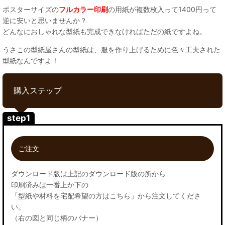
ポスターサイズの
フルカラー印刷
の用紙が複数枚入って1400円って
逆に安いと思いませんか？
どんなにおしゃれな型紙も完成できなければただの紙ですよね。
うさこの型紙屋さんの型紙は、服を作り上げるために色々工夫された
型紙なんですよ！
購入ステップ
step1
ご注文
ダウンロード版は上記のダウンロード版の所から
印刷済みは一番上か下の
「型紙や材料を宅配希望の方はこちら」から注文してくださ
い。
（右の図と同じ柄のバナー）