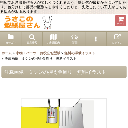
初めてお洋服を作る人が楽しくつくれるよう、縫い代が最初からついていた
り、色分けして部品の区別をしやすくしたりと、失敗しにくい工夫がしてあ
る型紙が沢山あります
カート
カテゴリ
商品検索
ご利用案内
質問
ログイン
ホーム
>
小物・パーツ お役立ち型紙
>
無料の洋裁イラスト
>
洋裁画像 ミシンの押え金周り 無料イラスト
洋裁画像 ミシンの押え金周り 無料イラスト