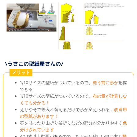
メリット
1/10サイズの型紙がついているので、
縫う前に形が
把握
できる
1/10サイズの型紙がついているので、
布の量が計算しな
くても分かる！
えりやそで等入れ替えるだけで形が変えられる、
改造用
の型紙があります！
芯を貼ったり山折り谷折りなどの部分が分かりやすく
色
分けされています
400本以上動画があるので、ちょっと難しい縫い方も
動