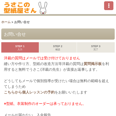
ホーム
>
お問い合せ
お問い合せ
STEP 1
STEP 2
STEP 3
入力
確認
完了
洋裁の質問はメールでは受け付けておりません
縫い方や作り方、型紙の改造方法等洋裁の質問は
質問掲示板
を利
用すると無料でうさこ(洋裁の先生）が直接お返事します。
どうしてもメールで個別指導が受けたい場合は無料の範疇を超え
てしまうため
こちらから個人レッスンの予約
をお願いいたします
※型紙、衣装制作のオーダーは承っておりません。
メールが届かない、入金報告