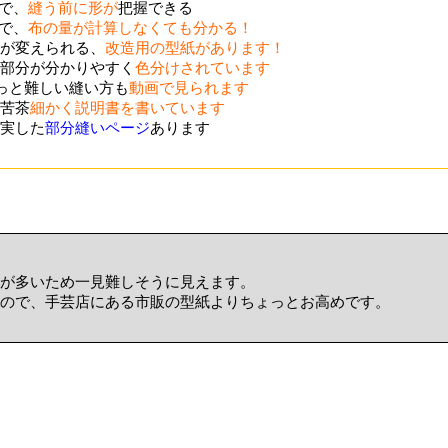
ので、
縫う前に形が
把握できる
ので、
布の量が計算しなくても分かる！
が変えられる、
改造用の型紙があります！
部分が分かりやすく
色分けされています
ょっと難しい縫い方も
動画で見られます
苦茶
細かく説明書を書いています
実した
部分縫いページ
あります
が多いため一見難しそうに見えます。
ので、手芸店にある市販の型紙よりちょっとお高めです。