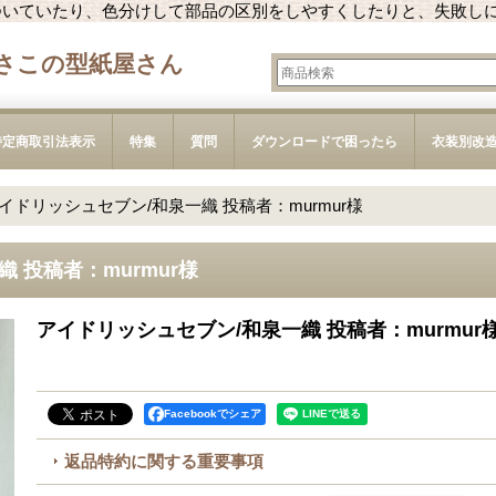
ついていたり、色分けして部品の区別をしやすくしたりと、失敗し
さこの型紙屋さん
特定商取引法表示
特集
質問
ダウンロードで困ったら
衣装別改
イドリッシュセブン/和泉一織 投稿者：murmur様
 投稿者：murmur様
アイドリッシュセブン/和泉一織 投稿者：murmur
Facebookでシェア
返品特約に関する重要事項