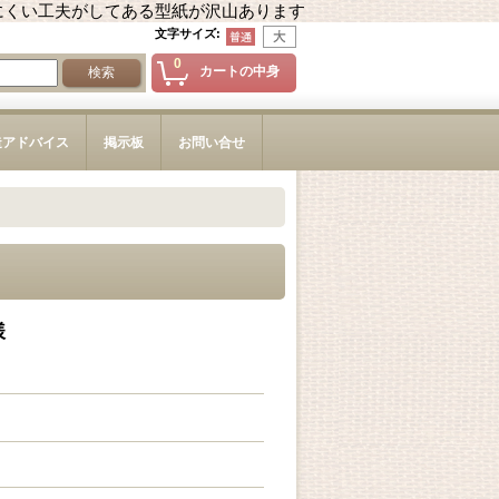
にくい工夫がしてある型紙が沢山あります
文字サイズ
:
0
カートの中身
造アドバイス
掲示板
お問い合せ
様