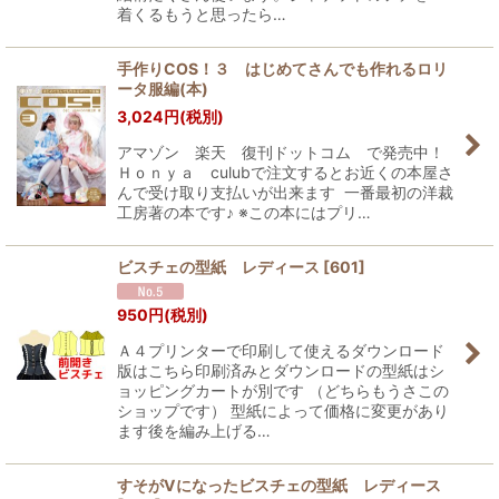
着くるもうと思ったら…
手作りCOS！３ はじめてさんでも作れるロリ
ータ服編(本)
3,024
円
(税別)
アマゾン 楽天 復刊ドットコム で発売中！
Ｈｏｎｙａ culubで注文するとお近くの本屋さ
んで受け取り支払いが出来ます 一番最初の洋裁
工房著の本です♪ ※この本にはプリ…
ビスチェの型紙 レディース
[
601
]
950
円
(税別)
Ａ４プリンターで印刷して使えるダウンロード
版はこちら印刷済みとダウンロードの型紙はシ
ョッピングカートが別です （どちらもうさこの
ショップです） 型紙によって価格に変更があり
ます後を編み上げる…
すそがVになったビスチェの型紙 レディース