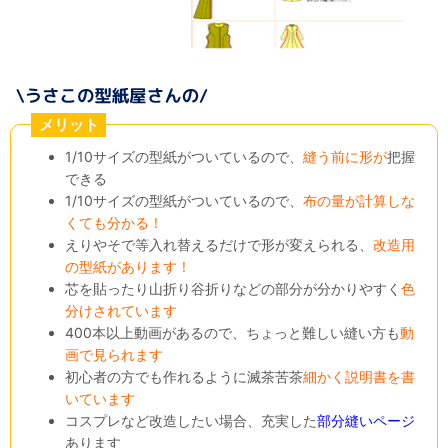
メリット
1/10サイズの型紙がついているので、
縫う前に形が
把握
できる
1/10サイズの型紙がついているので、
布の量が計算しな
くても分かる！
えりやそで等入れ替えるだけで形が変えられる、
改造用
の型紙があります！
芯を貼ったり山折り谷折りなどの部分が分かりやすく
色
分けされています
400本以上動画があるので、ちょっと難しい縫い方も
動
画で見られます
初心者の方でも作れるように滅茶苦茶
細かく説明書を書
いています
コスプレなど改造したい場合、充実した
部分縫いページ
あります