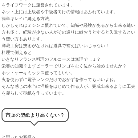
をライフワークに運営されています。
ネット上には上級者や中級者向けの情報はあふれています。
簡単キレイに縫える方法。
しかしそれはミシンに慣れていて、知識や経験があるから出来る縫い
方も多く、経験が少ない人がその通りに縫おうとすると失敗するとい
う縫い方もあります。
洋裁工房は技術がなければ道具で補えばいいじゃない！
料理で例えると
いきなりフランス料理のフルコースは無理でしょ？
栄養の知識？まずピーラーでリンゴをむく位から始めませんか？
ホットケーキミックス使ってもいい。
火を使わずに電子レンジだけでおかずを作ってもいいよね。
そんな感じの本当に洋服をはじめて作る人が、完成出来るように工夫
を凝らして型紙を作っています。
市販の型紙より高くない？
と思ったお客様へ