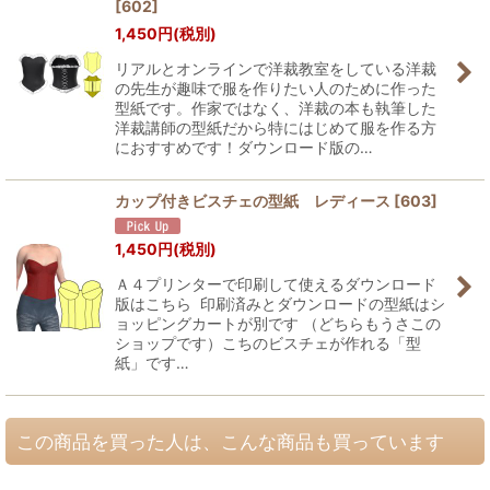
[
602
]
1,450
円
(税別)
リアルとオンラインで洋裁教室をしている洋裁
の先生が趣味で服を作りたい人のために作った
型紙です。作家ではなく、洋裁の本も執筆した
洋裁講師の型紙だから特にはじめて服を作る方
におすすめです！ダウンロード版の…
カップ付きビスチェの型紙 レディース
[
603
]
1,450
円
(税別)
Ａ４プリンターで印刷して使えるダウンロード
版はこちら 印刷済みとダウンロードの型紙はシ
ョッピングカートが別です （どちらもうさこの
ショップです）こちのビスチェが作れる「型
紙」です…
この商品を買った人は、こんな商品も買っています