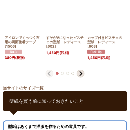
アイロンでくっつく布
すそがVになったビスチ
カップ付きビスチェの
用の両面接着テープ
ェの型紙 レディース
型紙 レディース
[
1506
]
[
602
]
[
603
]
1,450
円
(税別)
380
円
(税別)
1,450
円
(税別)
当サイトのサイズ一覧
型紙を買う前に知っておきたいこと
型紙はあくまで洋服を作るための道具です。