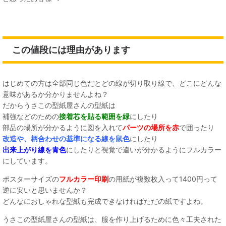
この値段には理由があります
はじめての方は全部同じ色だとどの線が切り取り線で、どこにどんな
意味があるか分かりませんよね？
だからうさこの型紙屋さんの型紙は
補強などのための
接着芯を貼る範囲を緑
にしたり
部品の場所が分かるように図を入れて
パーツの場所を赤
で囲ったり
改造や、柄合わせの基準になる線を鼠色
にしたり
出来上がり線を青色
にしたりと視覚で違いが分かるようにフルカラー
にしています。
ポスターサイズの
フルカラー印刷
の用紙が複数枚入って1400円って
逆に安いと思いませんか？
どんなにおしゃれな型紙も完成できなければただの紙ですよね。
うさこの型紙屋さんの型紙は、服を作り上げるために色々工夫された