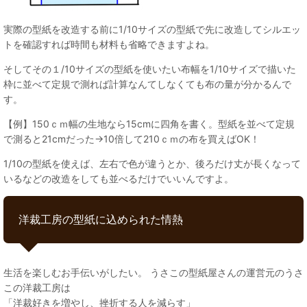
実際の型紙を改造する前に1/10サイズの型紙で先に改造してシルエッ
トを確認すれば時間も材料も省略できますよね。
そしてその１/10サイズの型紙を使いたい布幅を1/10サイズで描いた
枠に並べて定規で測れば計算なんてしなくても布の量が分かるんで
す。
【例】150ｃｍ幅の生地なら15cmに四角を書く。型紙を並べて定規
で測ると21cmだった→10倍して210ｃｍの布を買えばOK！
1/10の型紙を使えば、左右で色が違うとか、後ろだけ丈が長くなって
いるなどの改造をしても並べるだけでいいんですよ。
洋裁工房の型紙に込められた情熱
生活を楽しむお手伝いがしたい。 うさこの型紙屋さんの運営元のうさ
この洋裁工房は
「洋裁好きを増やし、挫折する人を減らす」