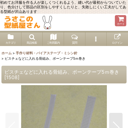
初めてお洋服を作る人が楽しくつくれるよう、縫い代が最初からついていた
り、色分けして部品の区別をしやすくしたりと、失敗しにくい工夫がしてあ
る型紙が沢山あります
カート
カテゴリ
商品検索
ご利用案内
質問
ログイン
ホーム
>
手作り材料・バイアステープ・ミシン針
>
ビスチェなどに入れる骨組み、ボーンテープ5ｍ巻き
ビスチェなどに入れる骨組み、ボーンテープ5ｍ巻き
[
1508
]