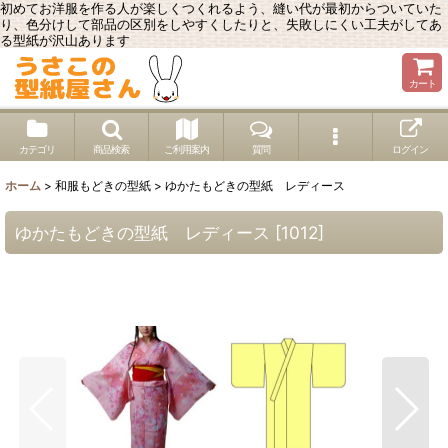
初めてお洋服を作る人が楽しくつくれるよう、縫い代が最初からついていた
り、色分けして部品の区別をしやすくしたりと、失敗しにくい工夫がしてあ
る型紙が沢山あります
カート
カテゴリ
商品検索
ご利用案内
質問
ログイン
ホーム
>
和服もどきの型紙
>
ゆかたもどきの型紙 レディース
ゆかたもどきの型紙 レディース
[
1012
]