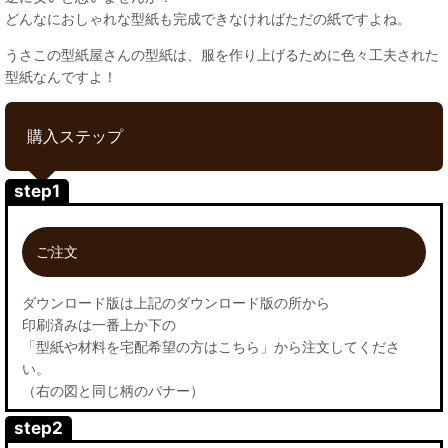
どんなにおしゃれな型紙も完成できなければただの紙ですよね。
うさこの型紙屋さんの型紙は、服を作り上げるために色々工夫された
型紙なんですよ！
購入ステップ
step1
ご注文
ダウンロード版は上記のダウンロード版の所から
印刷済みは一番上か下の
「型紙や材料を宅配希望の方はこちら」から注文してくださ
い。
（右の図と同じ柄のバナー）
step2