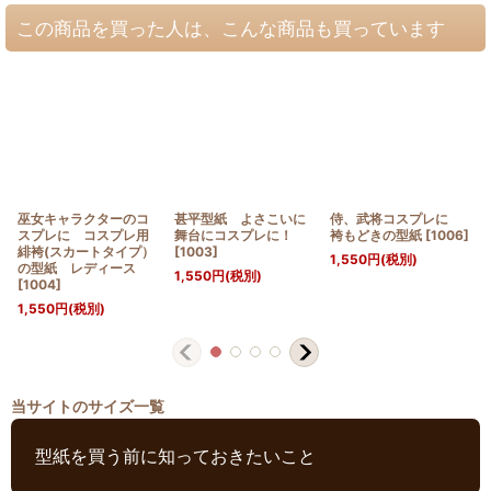
この商品を買った人は、こんな商品も買っています
巫女キャラクターのコ
甚平型紙 よさこいに
侍、武将コスプレに
スプレに コスプレ用
舞台にコスプレに！
袴もどきの型紙
[
1006
]
緋袴(スカートタイプ）
[
1003
]
1,550
円
(税別)
の型紙 レディース
1,550
円
(税別)
[
1004
]
1,550
円
(税別)
当サイトのサイズ一覧
型紙を買う前に知っておきたいこと