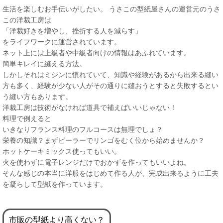
生活を楽しむお手伝いがしたい。 うさこの型紙屋さんの運営元のうさ
この洋裁工房は
「洋裁好きを増やし、挫折する人を減らす」
をライフワークに運営されています。
ネット上には上級者や中級者向けの情報はあふれています。
簡単キレイに縫える方法。
しかしそれはミシンに慣れていて、知識や経験があるから出来る縫い
方も多く、経験が少ない人がその通りに縫おうとすると失敗するとい
う縫い方もあります。
洋裁工房は技術がなければ道具で補えばいいじゃない！
料理で例えると
いきなりフランス料理のフルコースは無理でしょ？
栄養の知識？まずピーラーでリンゴをむく位から始めませんか？
ホットケーキミックス使ってもいい。
火を使わずに電子レンジだけでおかずを作ってもいいよね。
そんな感じの本当に洋服をはじめて作る人が、完成出来るように工夫
を凝らして型紙を作っています。
市販の型紙より高くない？