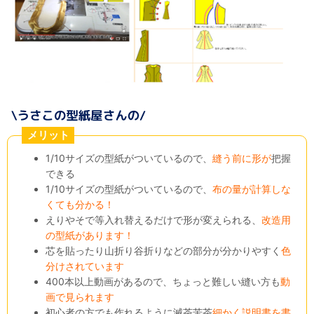
メリット
1/10サイズの型紙がついているので、
縫う前に形が
把握
できる
1/10サイズの型紙がついているので、
布の量が計算しな
くても分かる！
えりやそで等入れ替えるだけで形が変えられる、
改造用
の型紙があります！
芯を貼ったり山折り谷折りなどの部分が分かりやすく
色
分けされています
400本以上動画があるので、ちょっと難しい縫い方も
動
画で見られます
初心者の方でも作れるように滅茶苦茶
細かく説明書を書