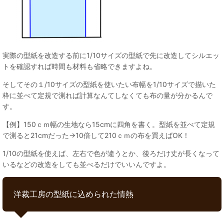
実際の型紙を改造する前に1/10サイズの型紙で先に改造してシルエッ
トを確認すれば時間も材料も省略できますよね。
そしてその１/10サイズの型紙を使いたい布幅を1/10サイズで描いた
枠に並べて定規で測れば計算なんてしなくても布の量が分かるんで
す。
【例】150ｃｍ幅の生地なら15cmに四角を書く。型紙を並べて定規
で測ると21cmだった→10倍して210ｃｍの布を買えばOK！
1/10の型紙を使えば、左右で色が違うとか、後ろだけ丈が長くなって
いるなどの改造をしても並べるだけでいいんですよ。
洋裁工房の型紙に込められた情熱