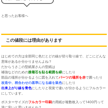
と思ったお客様へ
この値段には理由があります
はじめての方は全部同じ色だとどの線が切り取り線で、どこにどんな
意味があるか分かりませんよね？
だからうさこの型紙屋さんの型紙は
補強などのための
接着芯を貼る範囲を緑
にしたり
部品の場所が分かるように図を入れて
パーツの場所を赤
で囲ったり
改造や、柄合わせの基準になる線を鼠色
にしたり
出来上がり線を青色
にしたりと視覚で違いが分かるようにフルカラー
にしています。
ポスターサイズの
フルカラー印刷
の用紙が複数枚入って1400円って
逆に安いと思いませんか？