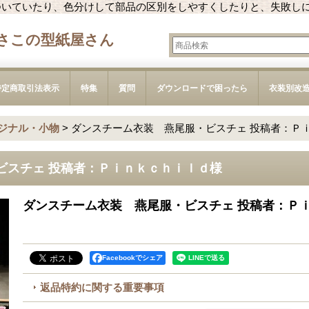
ついていたり、色分けして部品の区別をしやすくしたりと、失敗し
さこの型紙屋さん
特定商取引法表示
特集
質問
ダウンロードで困ったら
衣装別改
ジナル・小物
>
ダンスチーム衣装 燕尾服・ビスチェ 投稿者：Ｐ
ビスチェ 投稿者：Ｐｉｎｋｃｈｉｌｄ様
ダンスチーム衣装 燕尾服・ビスチェ 投稿者：Ｐ
Facebookでシェア
返品特約に関する重要事項