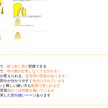
ので、
縫う前に形が
把握できる
ので、
布の量が計算しなくても分かる！
が変えられる、
改造用の型紙があります！
部分が分かりやすく
色分けされています
ょっと難しい縫い方も
動画で見られます
苦茶
細かく説明書を書いています
実した
部分縫いページ
あります