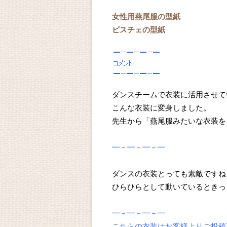
女性用燕尾服の型紙
ビスチェの型紙
ダンスチームで衣装に活用させて
こんな衣装に変身しました。
先生から「燕尾服みたいな衣装を
━－━－━－━
ダンスの衣装とっても素敵ですね
ひらひらとして動いているときっ
━－━－━－━
こちらの衣装はお客様よりご投稿