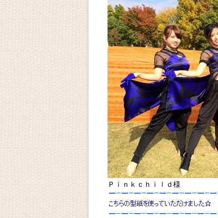
Ｐｉｎｋｃｈｉｌｄ様