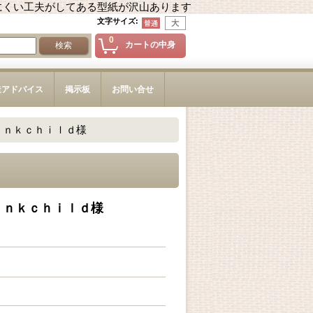
にくい工夫がしてある型紙が沢山あります
文字サイズ
:
0
カートの中身
造アドバイス
掲示板
お問い合せ
ｉｎｋｃｈｉｌｄ様
ｉｎｋｃｈｉｌｄ様