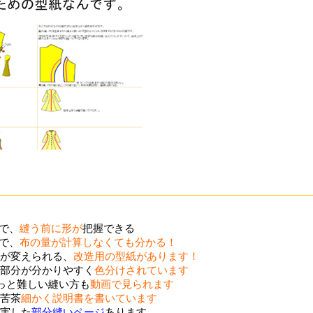
ので、
縫う前に形が
把握できる
ので、
布の量が計算しなくても分かる！
が変えられる、
改造用の型紙があります！
部分が分かりやすく
色分けされています
ょっと難しい縫い方も
動画で見られます
苦茶
細かく説明書を書いています
実した
部分縫いページ
あります