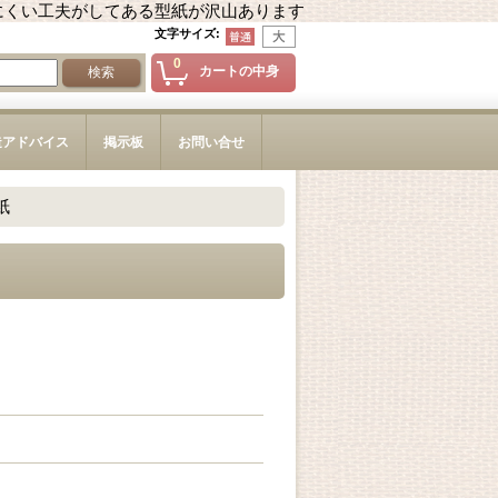
にくい工夫がしてある型紙が沢山あります
文字サイズ
:
0
カートの中身
造アドバイス
掲示板
お問い合せ
紙