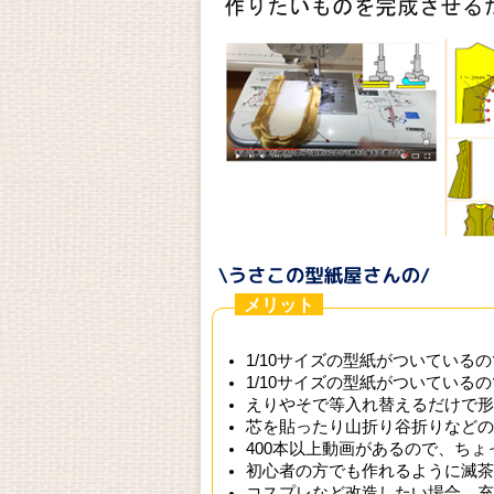
メリット
1/10サイズの型紙がついている
1/10サイズの型紙がついている
えりやそで等入れ替えるだけで形
芯を貼ったり山折り谷折りなどの
400本以上動画があるので、ち
初心者の方でも作れるように滅茶
コスプレなど改造したい場合、充