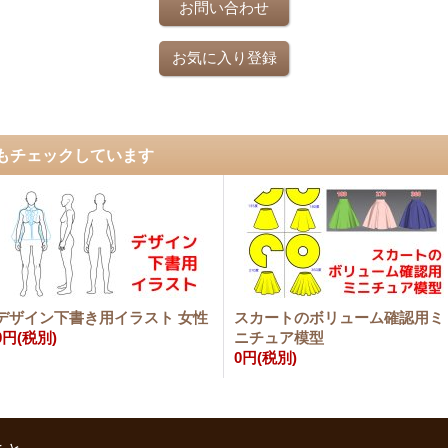
お問い合わせ
お気に入り登録
もチェックしています
デザイン下書き用イラスト 女性
スカートのボリューム確認用ミ
0円
(税別)
ニチュア模型
0円
(税別)