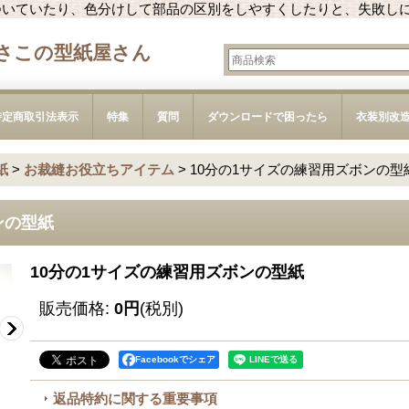
ついていたり、色分けして部品の区別をしやすくしたりと、失敗し
さこの型紙屋さん
特定商取引法表示
特集
質問
ダウンロードで困ったら
衣装別改
紙
>
お裁縫お役立ちアイテム
>
10分の1サイズの練習用ズボンの型
ンの型紙
10分の1サイズの練習用ズボンの型紙
販売価格
:
0円
(税別)
Facebookでシェア
返品特約に関する重要事項