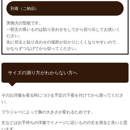
到着（ご納品）
実物大の型紙です。
一部丈の長いものは貼り合わせをしてから切り出してお使いく
ださい。
先に切ると貼り合わせの場所が分かりにくくなりやすいので、
かならずつなげてから切ってください。
サイズの測り方がわからない方へ
そのお洋服を着る時につける予定の下着を付けてから測ってくださ
い。
ブラジャーによって胸の大きさが変わるためです。
丈などはお手持ちの洋服でイメージに近いものの丈を測ると良いと思
います。