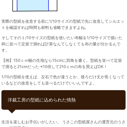
実際の型紙を改造する前に1/10サイズの型紙で先に改造してシルエッ
トを確認すれば時間も材料も省略できますよね。
そしてその１/10サイズの型紙を使いたい布幅を1/10サイズで描いた
枠に並べて定規で測れば計算なんてしなくても布の量が分かるんで
す。
【例】150ｃｍ幅の生地なら15cmに四角を書く。型紙を並べて定規
で測ると21cmだった→10倍して210ｃｍの布を買えばOK！
1/10の型紙を使えば、左右で色が違うとか、後ろだけ丈が長くなって
いるなどの改造をしても並べるだけでいいんですよ。
洋裁工房の型紙に込められた情熱
生活を楽しむお手伝いがしたい。 うさこの型紙屋さんの運営元のうさ