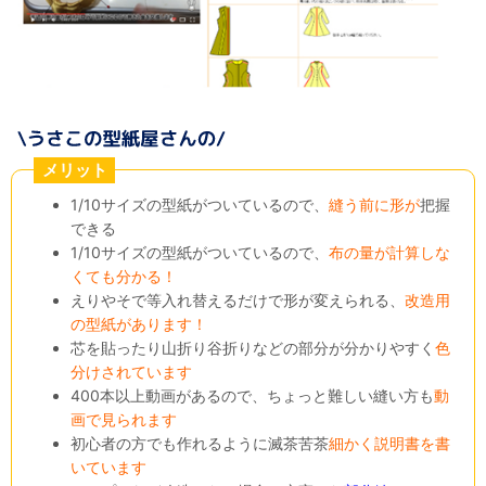
メリット
1/10サイズの型紙がついているので、
縫う前に形が
把握
できる
1/10サイズの型紙がついているので、
布の量が計算しな
くても分かる！
えりやそで等入れ替えるだけで形が変えられる、
改造用
の型紙があります！
芯を貼ったり山折り谷折りなどの部分が分かりやすく
色
分けされています
400本以上動画があるので、ちょっと難しい縫い方も
動
画で見られます
初心者の方でも作れるように滅茶苦茶
細かく説明書を書
いています