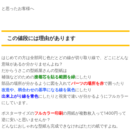
と思ったお客様へ
この値段には理由があります
はじめての方は全部同じ色だとどの線が切り取り線で、どこにどんな
意味があるか分かりませんよね？
だからうさこの型紙屋さんの型紙は
補強などのための
接着芯を貼る範囲を緑
にしたり
部品の場所が分かるように図を入れて
パーツの場所を赤
で囲ったり
改造や、柄合わせの基準になる線を鼠色
にしたり
出来上がり線を青色
にしたりと視覚で違いが分かるようにフルカラー
にしています。
ポスターサイズの
フルカラー印刷
の用紙が複数枚入って1400円って
逆に安いと思いませんか？
どんなにおしゃれな型紙も完成できなければただの紙ですよね。