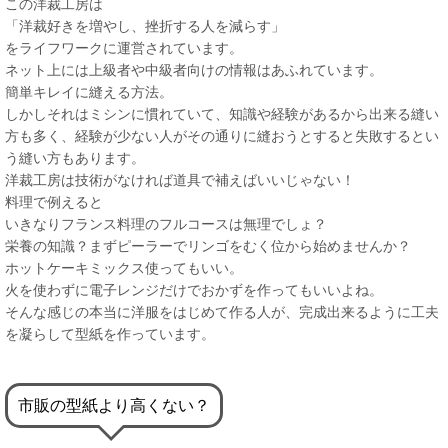
この洋裁工房は
「洋裁好きを増やし、挫折する人を減らす」
をライフワークに運営されています。
ネット上には上級者や中級者向けの情報はあふれています。
簡単キレイに縫える方法。
しかしそれはミシンに慣れていて、知識や経験があるから出来る縫い
方も多く、経験が少ない人がその通りに縫おうとすると失敗するとい
う縫い方もあります。
洋裁工房は技術がなければ道具で補えばいいじゃない！
料理で例えると
いきなりフランス料理のフルコースは無理でしょ？
栄養の知識？まずピーラーでリンゴをむく位から始めませんか？
ホットケーキミックス使ってもいい。
火を使わずに電子レンジだけでおかずを作ってもいいよね。
そんな感じの本当に洋服をはじめて作る人が、完成出来るように工夫
を凝らして型紙を作っています。
市販の型紙より高くない？