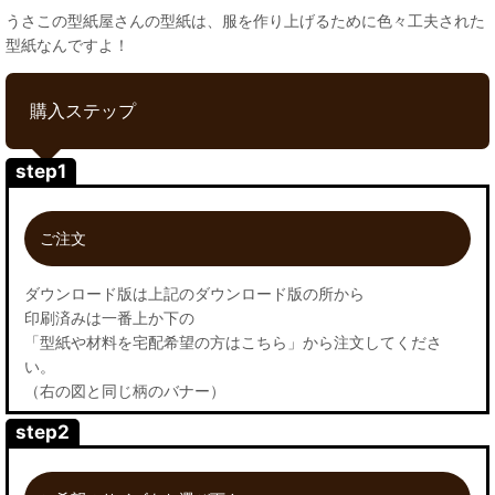
うさこの型紙屋さんの型紙は、服を作り上げるために色々工夫された
型紙なんですよ！
購入ステップ
step1
ご注文
ダウンロード版は上記のダウンロード版の所から
印刷済みは一番上か下の
「型紙や材料を宅配希望の方はこちら」から注文してくださ
い。
（右の図と同じ柄のバナー）
step2