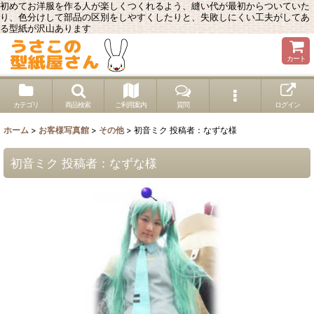
初めてお洋服を作る人が楽しくつくれるよう、縫い代が最初からついていた
り、色分けして部品の区別をしやすくしたりと、失敗しにくい工夫がしてあ
る型紙が沢山あります
カート
カテゴリ
商品検索
ご利用案内
質問
ログイン
ホーム
>
お客様写真館
>
その他
>
初音ミク 投稿者：なずな様
初音ミク 投稿者：なずな様