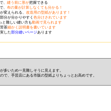
ので、
縫う前に形が
把握できる
ので、
布の量が計算しなくても分かる！
が変えられる、
改造用の型紙があります！
部分が分かりやすく
色分けされています
ょっと難しい縫い方も
動画で見られます
苦茶
細かく説明書を書いています
実した
部分縫いページ
あります
が多いため一見難しそうに見えます。
ので、手芸店にある市販の型紙よりちょっとお高めです。