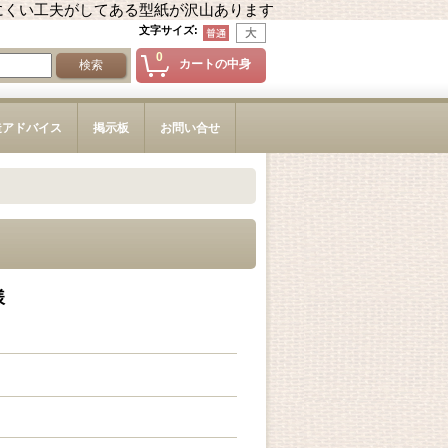
にくい工夫がしてある型紙が沢山あります
文字サイズ
:
0
カートの中身
造アドバイス
掲示板
お問い合せ
様