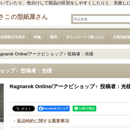
ついていたり、色分けして部品の区別をしやすくしたりと、失敗し
さこの型紙屋さん
特定商取引法表示
特集
質問
ダウンロードで困ったら
衣装別改
agnarok Online/アークビショップ♀ 投稿者：光様
クビショップ♀ 投稿者：光様
Ragnarok Online/アークビショップ♀ 投稿者：光
Facebookでシェア
返品特約に関する重要事項