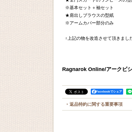
★全円スカートのワンピースの型
※基本セット＋袖セット
★肩出しブラウスの型紙
※アームカバー部分のみ
↑上記の物を改造させて頂きまし
Ragnarok Online/アー
Facebookでシェア
返品特約に関する重要事項