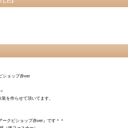
ました】
ショップ赤ver
＜
で衣装を作らせて頂いてます。
ークビショップ赤ver』です＾＾