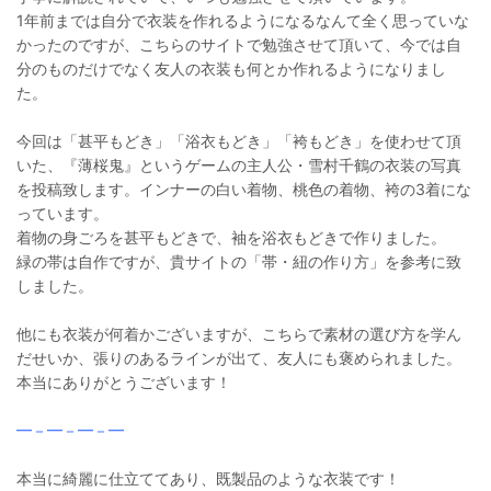
1年前までは自分で衣装を作れるようになるなんて全く思っていな
かったのですが、こちらのサイトで勉強させて頂いて、今では自
分のものだけでなく友人の衣装も何とか作れるようになりまし
た。
今回は「甚平もどき」「浴衣もどき」「袴もどき」を使わせて頂
いた、『薄桜鬼』というゲームの主人公・雪村千鶴の衣装の写真
を投稿致します。インナーの白い着物、桃色の着物、袴の3着にな
っています。
着物の身ごろを甚平もどきで、袖を浴衣もどきで作りました。
緑の帯は自作ですが、貴サイトの「帯・紐の作り方」を参考に致
しました。
他にも衣装が何着かございますが、こちらで素材の選び方を学ん
だせいか、張りのあるラインが出て、友人にも褒められました。
本当にありがとうございます！
━－━－━－━
本当に綺麗に仕立ててあり、既製品のような衣装です！