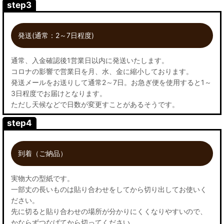
step3
発送(通常：2～7日程度)
通常、入金確認後1営業日以内に発送いたします。
コロナの影響で営業日を月、水、金に縮小しております。
発送メールをお送りして通常2～7日。お急ぎ便を使用すると1～
3日程度でお届けとなります。
ただし天候などで日数が変更すことがあるそうです。
step4
到着（ご納品）
実物大の型紙です。
一部丈の長いものは貼り合わせをしてから切り出してお使いく
ださい。
先に切ると貼り合わせの場所が分かりにくくなりやすいので、
かならずつなげてから切ってください。