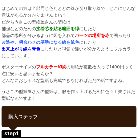
はじめての方は全部同じ色だとどの線が切り取り線で、どこにどんな
意味があるか分かりませんよね？
だからうさこの型紙屋さんの型紙は
補強などのための
接着芯を貼る範囲を緑
にしたり
部品の場所が分かるように図を入れて
パーツの場所を赤
で囲ったり
改造や、柄合わせの基準になる線を鼠色
にしたり
出来上がり線を青色
にしたりと視覚で違いが分かるようにフルカラー
にしています。
ポスターサイズの
フルカラー印刷
の用紙が複数枚入って1400円って
逆に安いと思いませんか？
どんなにおしゃれな型紙も完成できなければただの紙ですよね。
うさこの型紙屋さんの型紙は、服を作り上げるために色々工夫された
型紙なんですよ！
購入ステップ
step1