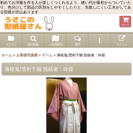
初めてお洋服を作る人が楽しくつくれるよう、縫い代が最初からついていた
り、色分けして部品の区別をしやすくしたりと、失敗しにくい工夫がしてあ
る型紙が沢山あります
カート
カテゴリ
商品検索
ご利用案内
質問
ログイン
ホーム
>
お客様写真館
>
ゲーム
>
薄桜鬼/雪村千鶴 投稿者：吟様
薄桜鬼/雪村千鶴 投稿者：吟様