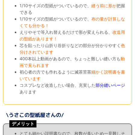
1/10サイズの型紙がついているので、
縫う前に形が
把握
できる
1/10サイズの型紙がついているので、
布の量が計算しな
くても分かる！
えりやそで等入れ替えるだけで形が変えられる、
改造用
の型紙があります！
芯を貼ったり山折り谷折りなどの部分が分かりやすく
色
分けされています
400本以上動画があるので、ちょっと難しい縫い方も
動
画で見られます
初心者の方でも作れるように滅茶苦茶
細かく説明書を書
いています
コスプレなど改造したい場合、充実した
部分縫いページ
あります
デメリット
とても細かい説明書なので、枚数が多いため一見難しそ