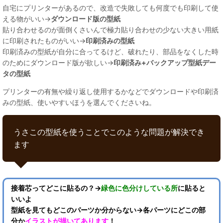
自宅にプリンターがあるので、改造で失敗しても何度でも印刷して使
える物がいい→
ダウンロード版の型紙
貼り合わせるのが面倒くさいんで極力貼り合わせの少ない大きい用紙
に印刷されたものがいい→
印刷済みの型紙
印刷済みの型紙が自分に合ってるけど、破れたり、部品をなくした時
のためにダウンロード版が欲しい→
印刷済み+バックアップ型紙デー
タの型紙
プリンターの有無や繰り返し使用するかなどでダウンロードや印刷済
みの型紙、使いやすいほうを選んでくださいね。
うさこの型紙を使うことでこのような問題が解決でき
ます
接着芯ってどこに貼るの？→
緑色に色分けしている所
に貼ると
いいよ
型紙を見てもどこのパーツか分からない→各パーツにどこの部
分か
イラストが描いてあります
！