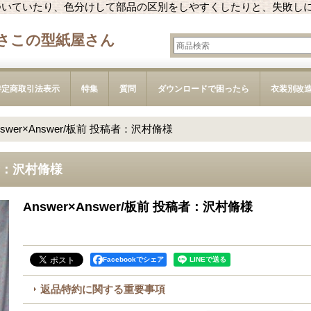
ついていたり、色分けして部品の区別をしやすくしたりと、失敗し
さこの型紙屋さん
特定商取引法表示
特集
質問
ダウンロードで困ったら
衣装別改
nswer×Answer/板前 投稿者：沢村脩様
稿者：沢村脩様
Answer×Answer/板前 投稿者：沢村脩様
Facebookでシェア
返品特約に関する重要事項