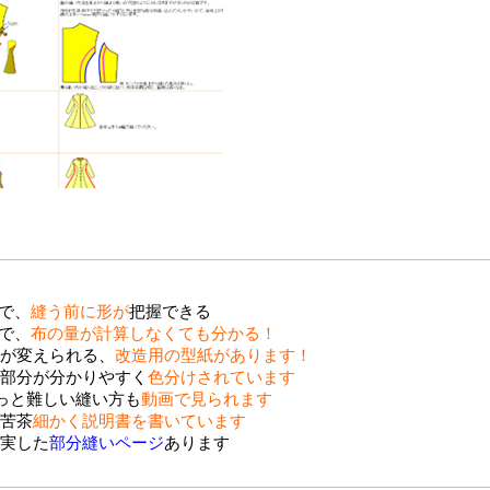
ので、
縫う前に形が
把握できる
ので、
布の量が計算しなくても分かる！
が変えられる、
改造用の型紙があります！
部分が分かりやすく
色分けされています
ょっと難しい縫い方も
動画で見られます
苦茶
細かく説明書を書いています
実した
部分縫いページ
あります