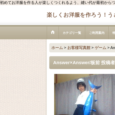
初めてお洋服を作る人が楽しくつくれるよう、縫い代が最初から
楽しくお洋服を作ろう！う
カテゴリ一覧
ご利用案内
ホーム
>
お客様写真館
>
ゲーム
>
A
Answer×Answer/板前 投