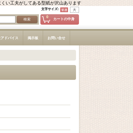
にくい工夫がしてある型紙が沢山あります
文字サイズ
:
0
カートの中身
造アドバイス
掲示板
お問い合せ