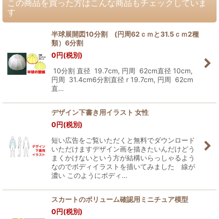
この商品を買った方はこんな商品もチェックしていま
す
半球展開図10分割 (円周62ｃｍと31.5ｃｍ2種
類）6分割
0
円
(税別)
10分割 直径 19.7cm, 円周 62cm直径 10cm,
円周 31.4cm6分割直径 r 19.7cm, 円周 62cm
直…
デザイン下書き用イラスト 女性
0
円
(税別)
短い広告をご覧いただくと無料でダウンロード
いただけますデザイン画を描きたいんだけどう
まくかけないという方が結構いらっしゃるよう
なのでボディイラストを描いてみました 線が
濃い このようにボディ…
スカートのボリューム確認用ミニチュア模型
0
円
(税別)