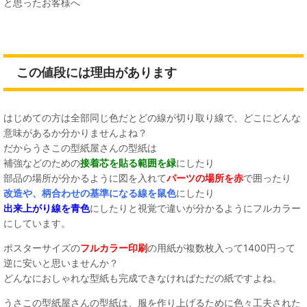
と思ったお客様へ
この値段には理由があります
はじめての方は全部同じ色だとどの線が切り取り線で、どこにどんな
意味があるか分かりませんよね？
だからうさこの型紙屋さんの型紙は
補強などのための
接着芯を貼る範囲を緑
にしたり
部品の場所が分かるように図を入れて
パーツの場所を赤
で囲ったり
改造や、柄合わせの基準になる線を鼠色
にしたり
出来上がり線を青色
にしたりと視覚で違いが分かるようにフルカラー
にしています。
ポスターサイズの
フルカラー印刷
の用紙が複数枚入って1400円って
逆に安いと思いませんか？
どんなにおしゃれな型紙も完成できなければただの紙ですよね。
うさこの型紙屋さんの型紙は、服を作り上げるために色々工夫された