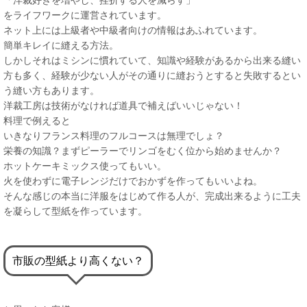
をライフワークに運営されています。
ネット上には上級者や中級者向けの情報はあふれています。
簡単キレイに縫える方法。
しかしそれはミシンに慣れていて、知識や経験があるから出来る縫い
方も多く、経験が少ない人がその通りに縫おうとすると失敗するとい
う縫い方もあります。
洋裁工房は技術がなければ道具で補えばいいじゃない！
料理で例えると
いきなりフランス料理のフルコースは無理でしょ？
栄養の知識？まずピーラーでリンゴをむく位から始めませんか？
ホットケーキミックス使ってもいい。
火を使わずに電子レンジだけでおかずを作ってもいいよね。
そんな感じの本当に洋服をはじめて作る人が、完成出来るように工夫
を凝らして型紙を作っています。
市販の型紙より高くない？