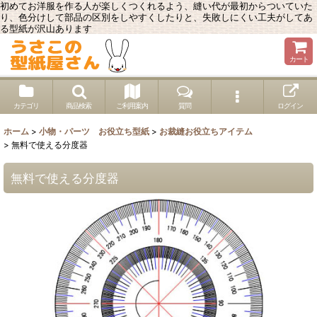
初めてお洋服を作る人が楽しくつくれるよう、縫い代が最初からついていた
り、色分けして部品の区別をしやすくしたりと、失敗しにくい工夫がしてあ
る型紙が沢山あります
カート
カテゴリ
商品検索
ご利用案内
質問
ログイン
ホーム
>
小物・パーツ お役立ち型紙
>
お裁縫お役立ちアイテム
>
無料で使える分度器
無料で使える分度器