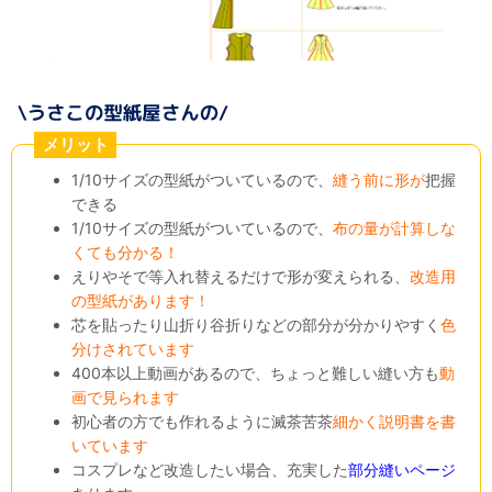
メリット
1/10サイズの型紙がついているので、
縫う前に形が
把握
できる
1/10サイズの型紙がついているので、
布の量が計算しな
くても分かる！
えりやそで等入れ替えるだけで形が変えられる、
改造用
の型紙があります！
芯を貼ったり山折り谷折りなどの部分が分かりやすく
色
分けされています
400本以上動画があるので、ちょっと難しい縫い方も
動
画で見られます
初心者の方でも作れるように滅茶苦茶
細かく説明書を書
いています
コスプレなど改造したい場合、充実した
部分縫いページ