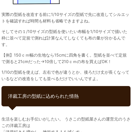
実際の型紙を改造する前に1/10サイズの型紙で先に改造してシルエッ
トを確認すれば時間も材料も省略できますよね。
そしてその１/10サイズの型紙を使いたい布幅を1/10サイズで描いた
枠に並べて定規で測れば計算なんてしなくても布の量が分かるんで
す。
【例】150ｃｍ幅の生地なら15cmに四角を書く。型紙を並べて定規
で測ると21cmだった→10倍して210ｃｍの布を買えばOK！
1/10の型紙を使えば、左右で色が違うとか、後ろだけ丈が長くなって
いるなどの改造をしても並べるだけでいいんですよ。
洋裁工房の型紙に込められた情熱
生活を楽しむお手伝いがしたい。 うさこの型紙屋さんの運営元のうさ
この洋裁工房は
「洋裁好きを増やし、挫折する人を減らす」