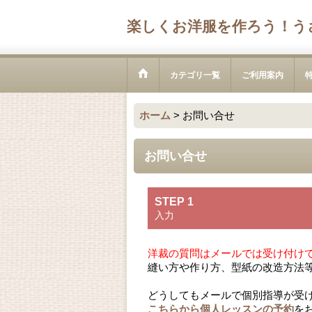
楽しくお洋服を作ろう！う
カテゴリ一覧
ご利用案内
ホーム
>
お問い合せ
お問い合せ
STEP 1
入力
洋裁の質問はメールでは受け付け
縫い方や作り方、型紙の改造方法
どうしてもメールで個別指導が受
こちらから個人レッスンの予約
を