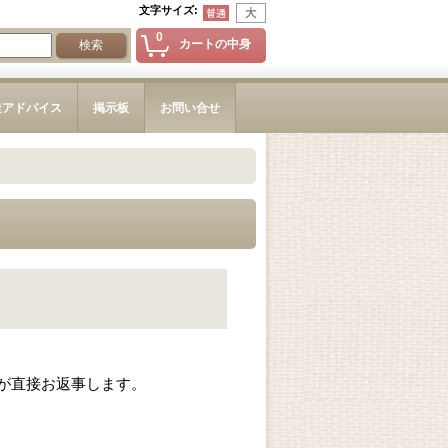
文字サイズ
:
0
カートの中身
造アドバイス
掲示板
お問い合せ
が直接お返事します。