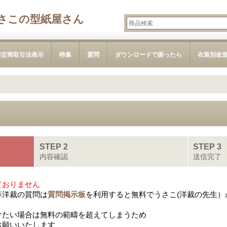
さこの型紙屋さん
特定商取引法表示
特集
質問
ダウンロードで困ったら
衣装別改
STEP 2
STEP 3
内容確認
送信完了
ておりません
等洋裁の質問は
質問掲示板
を利用すると無料でうさこ(洋裁の先生）
けたい場合は無料の範疇を超えてしまうため
お願いいたします