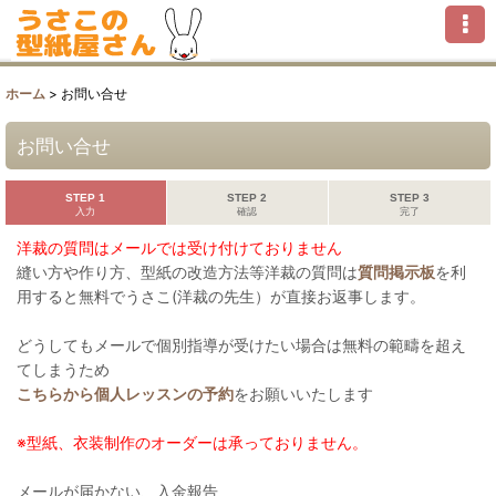
ホーム
>
お問い合せ
お問い合せ
STEP 1
STEP 2
STEP 3
入力
確認
完了
洋裁の質問はメールでは受け付けておりません
縫い方や作り方、型紙の改造方法等洋裁の質問は
質問掲示板
を利
用すると無料でうさこ(洋裁の先生）が直接お返事します。
どうしてもメールで個別指導が受けたい場合は無料の範疇を超え
てしまうため
こちらから個人レッスンの予約
をお願いいたします
※型紙、衣装制作のオーダーは承っておりません。
メールが届かない、入金報告