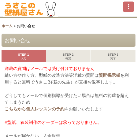
ホーム
>
お問い合せ
お問い合せ
STEP 1
STEP 2
STEP 3
入力
確認
完了
洋裁の質問はメールでは受け付けておりません
縫い方や作り方、型紙の改造方法等洋裁の質問は
質問掲示板
を利
用すると無料でうさこ(洋裁の先生）が直接お返事します。
どうしてもメールで個別指導が受けたい場合は無料の範疇を超え
てしまうため
こちらから個人レッスンの予約
をお願いいたします
※型紙、衣装制作のオーダーは承っておりません。
メールが届かない、入金報告