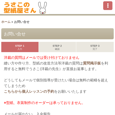
ホーム
>
お問い合せ
お問い合せ
STEP 1
STEP 2
STEP 3
入力
確認
完了
洋裁の質問はメールでは受け付けておりません
縫い方や作り方、型紙の改造方法等洋裁の質問は
質問掲示板
を利
用すると無料でうさこ(洋裁の先生）が直接お返事します。
どうしてもメールで個別指導が受けたい場合は無料の範疇を超え
てしまうため
こちらから個人レッスンの予約
をお願いいたします
※型紙、衣装制作のオーダーは承っておりません。
メールが届かない、入金報告