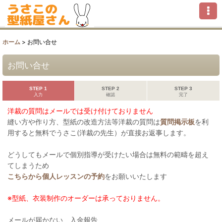
ホーム
>
お問い合せ
お問い合せ
STEP 1
STEP 2
STEP 3
入力
確認
完了
洋裁の質問はメールでは受け付けておりません
縫い方や作り方、型紙の改造方法等洋裁の質問は
質問掲示板
を利
用すると無料でうさこ(洋裁の先生）が直接お返事します。
どうしてもメールで個別指導が受けたい場合は無料の範疇を超え
てしまうため
こちらから個人レッスンの予約
をお願いいたします
※型紙、衣装制作のオーダーは承っておりません。
メールが届かない、入金報告