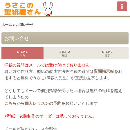
ホーム
>
お問い合せ
お問い合せ
STEP 1
STEP 2
STEP 3
入力
確認
完了
洋裁の質問はメールでは受け付けておりません
縫い方や作り方、型紙の改造方法等洋裁の質問は
質問掲示板
を利
用すると無料でうさこ(洋裁の先生）が直接お返事します。
どうしてもメールで個別指導が受けたい場合は無料の範疇を超え
てしまうため
こちらから個人レッスンの予約
をお願いいたします
※型紙、衣装制作のオーダーは承っておりません。
メールが届かない、入金報告