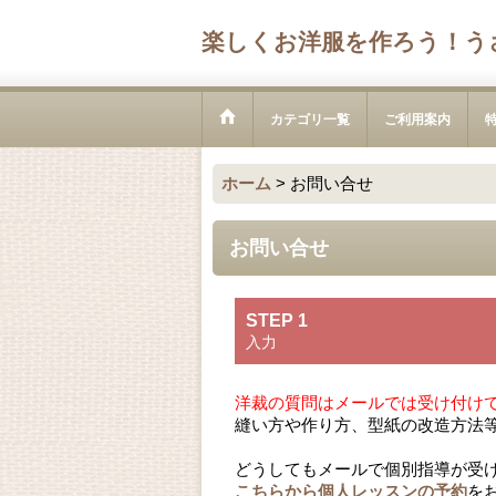
楽しくお洋服を作ろう！う
カテゴリ一覧
ご利用案内
ホーム
>
お問い合せ
お問い合せ
STEP 1
入力
洋裁の質問はメールでは受け付け
縫い方や作り方、型紙の改造方法
どうしてもメールで個別指導が受
こちらから個人レッスンの予約
を