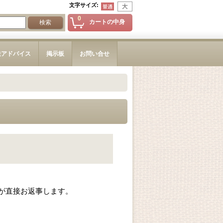
文字サイズ
:
0
カートの中身
造アドバイス
掲示板
お問い合せ
が直接お返事します。