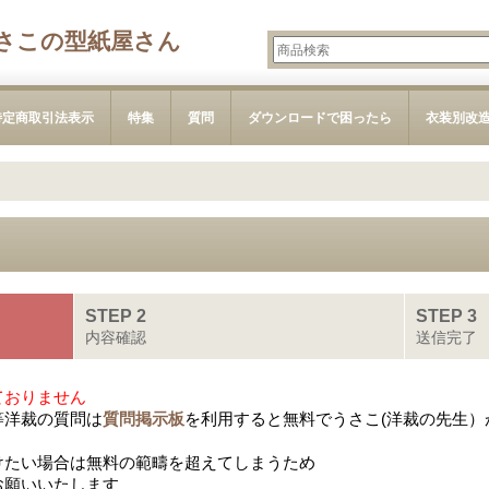
さこの型紙屋さん
特定商取引法表示
特集
質問
ダウンロードで困ったら
衣装別改
STEP 2
STEP 3
内容確認
送信完了
ておりません
等洋裁の質問は
質問掲示板
を利用すると無料でうさこ(洋裁の先生）
けたい場合は無料の範疇を超えてしまうため
お願いいたします