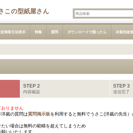
さこの型紙屋さん
特定商取引法表示
特集
質問
ダウンロードで困ったら
衣装別改
STEP 2
STEP 3
内容確認
送信完了
ておりません
等洋裁の質問は
質問掲示板
を利用すると無料でうさこ(洋裁の先生）
けたい場合は無料の範疇を超えてしまうため
お願いいたします