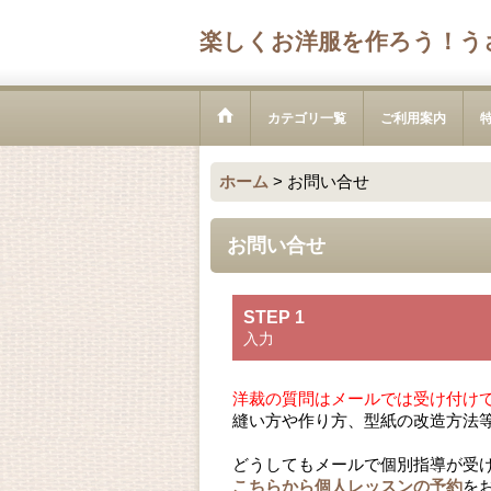
楽しくお洋服を作ろう！う
カテゴリ一覧
ご利用案内
ホーム
>
お問い合せ
お問い合せ
STEP 1
入力
洋裁の質問はメールでは受け付け
縫い方や作り方、型紙の改造方法
どうしてもメールで個別指導が受
こちらから個人レッスンの予約
を