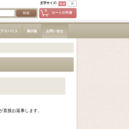
文字サイズ
:
0
カートの中身
造アドバイス
掲示板
お問い合せ
が直接お返事します。