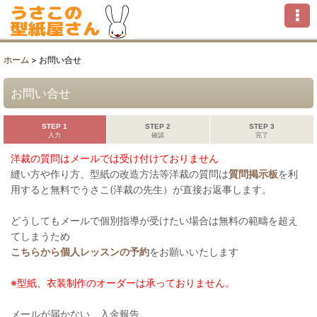
ホーム
>
お問い合せ
お問い合せ
STEP 1
STEP 2
STEP 3
入力
確認
完了
洋裁の質問はメールでは受け付けておりません
縫い方や作り方、型紙の改造方法等洋裁の質問は
質問掲示板
を利
用すると無料でうさこ(洋裁の先生）が直接お返事します。
どうしてもメールで個別指導が受けたい場合は無料の範疇を超え
てしまうため
こちらから個人レッスンの予約
をお願いいたします
※型紙、衣装制作のオーダーは承っておりません。
メールが届かない、入金報告