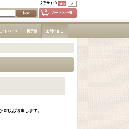
文字サイズ
:
0
カートの中身
造アドバイス
掲示板
お問い合せ
が直接お返事します。