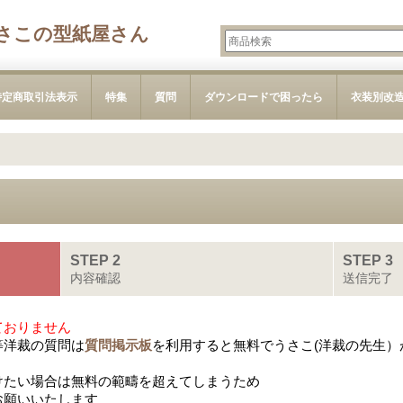
さこの型紙屋さん
特定商取引法表示
特集
質問
ダウンロードで困ったら
衣装別改
STEP 2
STEP 3
内容確認
送信完了
ておりません
等洋裁の質問は
質問掲示板
を利用すると無料でうさこ(洋裁の先生）
けたい場合は無料の範疇を超えてしまうため
お願いいたします