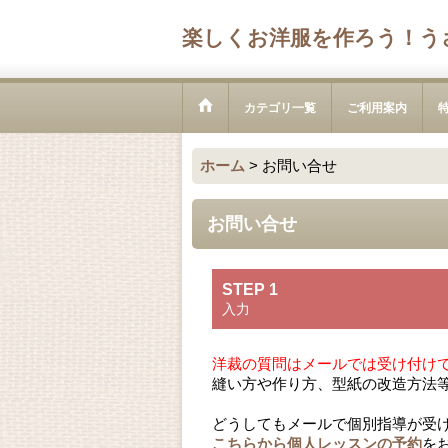
楽しくお洋服を作ろう！う
カテゴリ一覧
ご利用案内
ホーム
>
お問い合せ
お問い合せ
STEP 1
入力
洋裁の質問はメールでは受け付け
縫い方や作り方、型紙の改造方法
どうしてもメールで個別指導が受
こちらから個人レッスンの予約
を