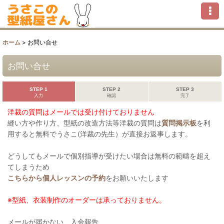
ホーム
>
お問い合せ
お問い合せ
STEP 1
STEP 2
STEP 3
入力
確認
完了
洋裁の質問はメールでは受け付けておりません
縫い方や作り方、型紙の改造方法等洋裁の質問は
質問掲示板
を利
用すると無料でうさこ(洋裁の先生）が直接お返事します。
どうしてもメールで個別指導が受けたい場合は無料の範疇を超え
てしまうため
こちらから個人レッスンの予約
をお願いいたします
※型紙、衣装制作のオーダーは承っておりません。
メールが届かない、入金報告