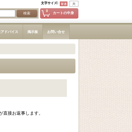
文字サイズ
:
0
カートの中身
造アドバイス
掲示板
お問い合せ
が直接お返事します。