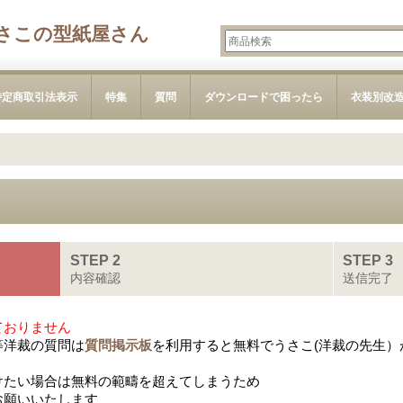
さこの型紙屋さん
特定商取引法表示
特集
質問
ダウンロードで困ったら
衣装別改
STEP 2
STEP 3
内容確認
送信完了
ておりません
等洋裁の質問は
質問掲示板
を利用すると無料でうさこ(洋裁の先生）
けたい場合は無料の範疇を超えてしまうため
お願いいたします