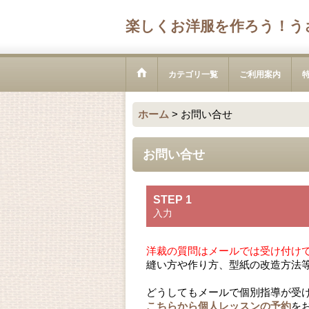
楽しくお洋服を作ろう！う
カテゴリ一覧
ご利用案内
ホーム
>
お問い合せ
お問い合せ
STEP 1
入力
洋裁の質問はメールでは受け付け
縫い方や作り方、型紙の改造方法
どうしてもメールで個別指導が受
こちらから個人レッスンの予約
を