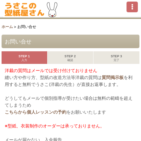
ホーム
>
お問い合せ
お問い合せ
STEP 1
STEP 2
STEP 3
入力
確認
完了
洋裁の質問はメールでは受け付けておりません
縫い方や作り方、型紙の改造方法等洋裁の質問は
質問掲示板
を利
用すると無料でうさこ(洋裁の先生）が直接お返事します。
どうしてもメールで個別指導が受けたい場合は無料の範疇を超え
てしまうため
こちらから個人レッスンの予約
をお願いいたします
※型紙、衣装制作のオーダーは承っておりません。
メールが届かない、入金報告