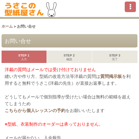
ホーム
>
お問い合せ
お問い合せ
STEP 1
STEP 2
STEP 3
入力
確認
完了
洋裁の質問はメールでは受け付けておりません
縫い方や作り方、型紙の改造方法等洋裁の質問は
質問掲示板
を利
用すると無料でうさこ(洋裁の先生）が直接お返事します。
どうしてもメールで個別指導が受けたい場合は無料の範疇を超え
てしまうため
こちらから個人レッスンの予約
をお願いいたします
※型紙、衣装制作のオーダーは承っておりません。
メールが届かない、入金報告