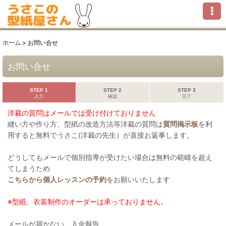
ホーム
>
お問い合せ
お問い合せ
STEP 1
STEP 2
STEP 3
入力
確認
完了
洋裁の質問はメールでは受け付けておりません
縫い方や作り方、型紙の改造方法等洋裁の質問は
質問掲示板
を利
用すると無料でうさこ(洋裁の先生）が直接お返事します。
どうしてもメールで個別指導が受けたい場合は無料の範疇を超え
てしまうため
こちらから個人レッスンの予約
をお願いいたします
※型紙、衣装制作のオーダーは承っておりません。
メールが届かない、入金報告