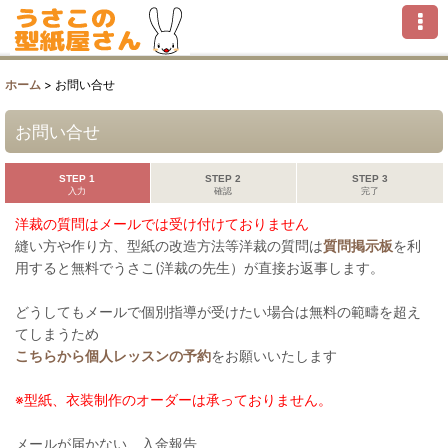
ホーム
>
お問い合せ
お問い合せ
STEP 1
STEP 2
STEP 3
入力
確認
完了
洋裁の質問はメールでは受け付けておりません
縫い方や作り方、型紙の改造方法等洋裁の質問は
質問掲示板
を利
用すると無料でうさこ(洋裁の先生）が直接お返事します。
どうしてもメールで個別指導が受けたい場合は無料の範疇を超え
てしまうため
こちらから個人レッスンの予約
をお願いいたします
※型紙、衣装制作のオーダーは承っておりません。
メールが届かない、入金報告