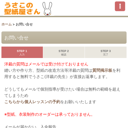
ホーム
>
お問い合せ
お問い合せ
STEP 1
STEP 2
STEP 3
入力
確認
完了
洋裁の質問はメールでは受け付けておりません
縫い方や作り方、型紙の改造方法等洋裁の質問は
質問掲示板
を利
用すると無料でうさこ(洋裁の先生）が直接お返事します。
どうしてもメールで個別指導が受けたい場合は無料の範疇を超え
てしまうため
こちらから個人レッスンの予約
をお願いいたします
※型紙、衣装制作のオーダーは承っておりません。
メールが届かない、入金報告