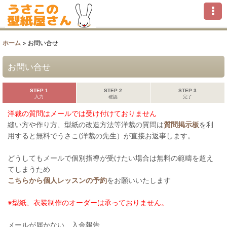
ホーム
>
お問い合せ
お問い合せ
STEP 1
STEP 2
STEP 3
入力
確認
完了
洋裁の質問はメールでは受け付けておりません
縫い方や作り方、型紙の改造方法等洋裁の質問は
質問掲示板
を利
用すると無料でうさこ(洋裁の先生）が直接お返事します。
どうしてもメールで個別指導が受けたい場合は無料の範疇を超え
てしまうため
こちらから個人レッスンの予約
をお願いいたします
※型紙、衣装制作のオーダーは承っておりません。
メールが届かない、入金報告