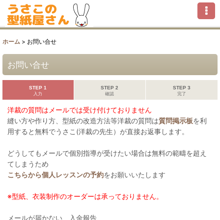
ホーム
>
お問い合せ
お問い合せ
STEP 1
STEP 2
STEP 3
入力
確認
完了
洋裁の質問はメールでは受け付けておりません
縫い方や作り方、型紙の改造方法等洋裁の質問は
質問掲示板
を利
用すると無料でうさこ(洋裁の先生）が直接お返事します。
どうしてもメールで個別指導が受けたい場合は無料の範疇を超え
てしまうため
こちらから個人レッスンの予約
をお願いいたします
※型紙、衣装制作のオーダーは承っておりません。
メールが届かない、入金報告