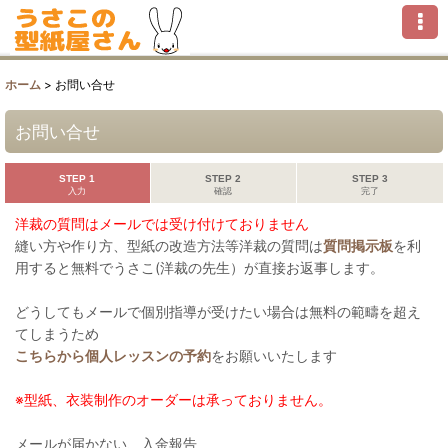
ホーム
>
お問い合せ
お問い合せ
STEP 1
STEP 2
STEP 3
入力
確認
完了
洋裁の質問はメールでは受け付けておりません
縫い方や作り方、型紙の改造方法等洋裁の質問は
質問掲示板
を利
用すると無料でうさこ(洋裁の先生）が直接お返事します。
どうしてもメールで個別指導が受けたい場合は無料の範疇を超え
てしまうため
こちらから個人レッスンの予約
をお願いいたします
※型紙、衣装制作のオーダーは承っておりません。
メールが届かない、入金報告