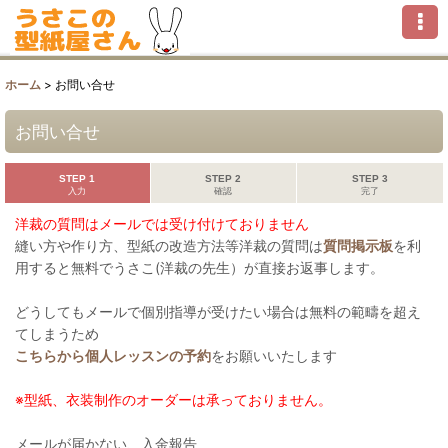
ホーム
>
お問い合せ
お問い合せ
STEP 1
STEP 2
STEP 3
入力
確認
完了
洋裁の質問はメールでは受け付けておりません
縫い方や作り方、型紙の改造方法等洋裁の質問は
質問掲示板
を利
用すると無料でうさこ(洋裁の先生）が直接お返事します。
どうしてもメールで個別指導が受けたい場合は無料の範疇を超え
てしまうため
こちらから個人レッスンの予約
をお願いいたします
※型紙、衣装制作のオーダーは承っておりません。
メールが届かない、入金報告