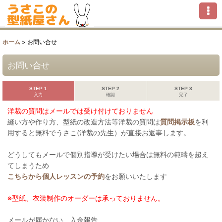
ホーム
>
お問い合せ
お問い合せ
STEP 1
STEP 2
STEP 3
入力
確認
完了
洋裁の質問はメールでは受け付けておりません
縫い方や作り方、型紙の改造方法等洋裁の質問は
質問掲示板
を利
用すると無料でうさこ(洋裁の先生）が直接お返事します。
どうしてもメールで個別指導が受けたい場合は無料の範疇を超え
てしまうため
こちらから個人レッスンの予約
をお願いいたします
※型紙、衣装制作のオーダーは承っておりません。
メールが届かない、入金報告