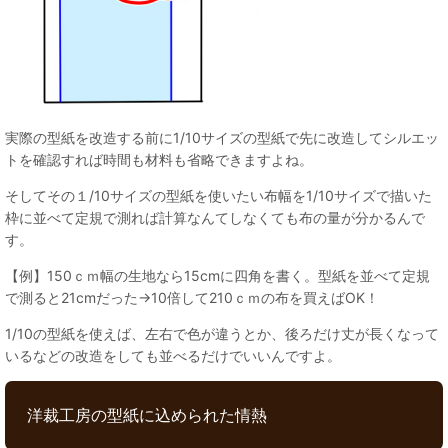
実際の型紙を改造する前に1/10サイズの型紙で先に改造してシルエッ
トを確認すれば時間も材料も省略できますよね。
そしてその１/10サイズの型紙を使いたい布幅を1/10サイズで描いた
枠に並べて定規で測れば計算なんてしなくても布の量が分かるんで
す。
【例】150ｃｍ幅の生地なら15cmに四角を書く。型紙を並べて定規
で測ると21cmだった→10倍して210ｃｍの布を買えばOK！
1/10の型紙を使えば、左右で色が違うとか、後ろだけ丈が長くなって
いるなどの改造をしても並べるだけでいいんですよ。
洋裁工房の型紙に込められた情熱