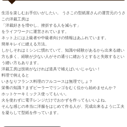
生活を楽しむお手伝いがしたい。 うさこの型紙屋さんの運営元のうさ
この洋裁工房は
「洋裁好きを増やし、挫折する人を減らす」
をライフワークに運営されています。
ネット上には上級者や中級者向けの情報はあふれています。
簡単キレイに縫える方法。
しかしそれはミシンに慣れていて、知識や経験があるから出来る縫い
方も多く、経験が少ない人がその通りに縫おうとすると失敗するとい
う縫い方もあります。
洋裁工房は技術がなければ道具で補えばいいじゃない！
料理で例えると
いきなりフランス料理のフルコースは無理でしょ？
栄養の知識？まずピーラーでリンゴをむく位から始めませんか？
ホットケーキミックス使ってもいい。
火を使わずに電子レンジだけでおかずを作ってもいいよね。
そんな感じの本当に洋服をはじめて作る人が、完成出来るように工夫
を凝らして型紙を作っています。