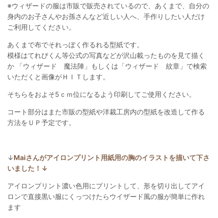
※ウィザードの服は市販で販売されているので、あくまで、自分の
身内のお子さんやお孫さんなど近しい人へ、手作りしたい人だけ
ご利用してください。
あくまで布でそれっぽく作るれる型紙です。
模様はてれびくん等公式の写真などが沢山載ったものを見て描く
か 「ウィザード 魔法陣」もしくは「ウィザード 紋章」で検索
いただくと画像がＨＩＴします。
そちらをおよそ5ｃｍ位になるよう印刷してご使用ください。
コート部分はまた市販の型紙や洋裁工房内の型紙を改造して作る
方法をＵＰ予定です。
↓
Maiさんがアイロンプリント用紙用の胸のイラストを描いて下さ
いました！↓
アイロンプリント濃い色用にプリントして、形を切り出してアイ
ロンで直接黒い服にくっつけたらウイザード風の服が簡単に作れ
ます