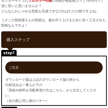
ポスターサイズの
フルカラー印刷
の用紙が複数枚入って1400円って
逆に安いと思いませんか？
どんなにおしゃれな型紙も完成できなければただの紙ですよね。
うさこの型紙屋さんの型紙は、服を作り上げるために色々工夫された
型紙なんですよ！
購入ステップ
step1
ご注文
ダウンロード版は上記のダウンロード版の所から
印刷済みは一番上か下の
「型紙や材料を宅配希望の方はこちら」から注文してくださ
い。
（右の図と同じ柄のバナー）