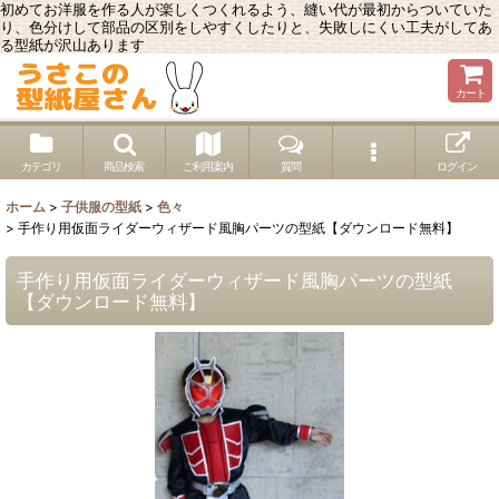
初めてお洋服を作る人が楽しくつくれるよう、縫い代が最初からついていた
り、色分けして部品の区別をしやすくしたりと、失敗しにくい工夫がしてあ
る型紙が沢山あります
カート
カテゴリ
商品検索
ご利用案内
質問
ログイン
ホーム
>
子供服の型紙
>
色々
>
手作り用仮面ライダーウィザード風胸パーツの型紙【ダウンロード無料】
手作り用仮面ライダーウィザード風胸パーツの型紙
【ダウンロード無料】