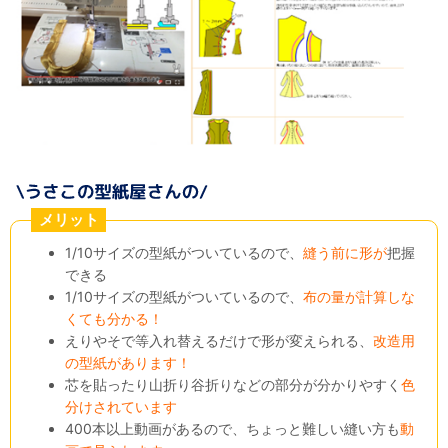
メリット
1/10サイズの型紙がついているので、
縫う前に形が
把握
できる
1/10サイズの型紙がついているので、
布の量が計算しな
くても分かる！
えりやそで等入れ替えるだけで形が変えられる、
改造用
の型紙があります！
芯を貼ったり山折り谷折りなどの部分が分かりやすく
色
分けされています
400本以上動画があるので、ちょっと難しい縫い方も
動