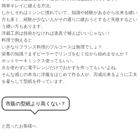
簡単キレイに縫える方法。
しかしそれはミシンに慣れていて、知識や経験があるから出来る縫い
方も多く、経験が少ない人がその通りに縫おうとすると失敗するとい
う縫い方もあります。
洋裁工房は技術がなければ道具で補えばいいじゃない！
料理で例えると
いきなりフランス料理のフルコースは無理でしょ？
栄養の知識？まずピーラーでリンゴをむく位から始めませんか？
ホットケーキミックス使ってもいい。
火を使わずに電子レンジだけでおかずを作ってもいいよね。
そんな感じの本当に洋服をはじめて作る人が、完成出来るように工夫
を凝らして型紙を作っています。
市販の型紙より高くない？
と思ったお客様へ