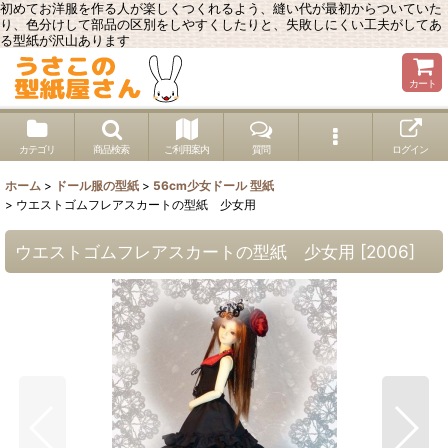
初めてお洋服を作る人が楽しくつくれるよう、縫い代が最初からついていた
り、色分けして部品の区別をしやすくしたりと、失敗しにくい工夫がしてあ
る型紙が沢山あります
カート
カテゴリ
商品検索
ご利用案内
質問
ログイン
ホーム
>
ドール服の型紙
>
56cm少女ドール 型紙
>
ウエストゴムフレアスカートの型紙 少女用
ウエストゴムフレアスカートの型紙 少女用
[
2006
]