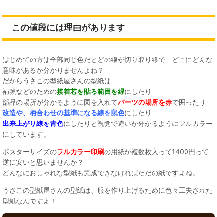
この値段には理由があります
はじめての方は全部同じ色だとどの線が切り取り線で、どこにどんな
意味があるか分かりませんよね？
だからうさこの型紙屋さんの型紙は
補強などのための
接着芯を貼る範囲を緑
にしたり
部品の場所が分かるように図を入れて
パーツの場所を赤
で囲ったり
改造や、柄合わせの基準になる線を鼠色
にしたり
出来上がり線を青色
にしたりと視覚で違いが分かるようにフルカラー
にしています。
ポスターサイズの
フルカラー印刷
の用紙が複数枚入って1400円って
逆に安いと思いませんか？
どんなにおしゃれな型紙も完成できなければただの紙ですよね。
うさこの型紙屋さんの型紙は、服を作り上げるために色々工夫された
型紙なんですよ！