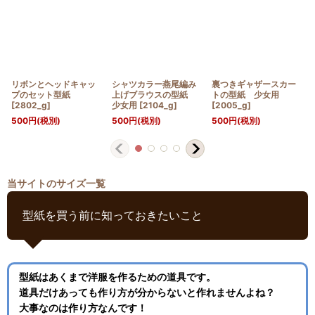
リボンとヘッドキャッ
シャツカラー燕尾編み
裏つきギャザースカー
プのセット型紙
上げブラウスの型紙
トの型紙 少女用
[
2802_g
]
少女用
[
2104_g
]
[
2005_g
]
500
円
(税別)
500
円
(税別)
500
円
(税別)
当サイトのサイズ一覧
型紙を買う前に知っておきたいこと
型紙はあくまで洋服を作るための道具です。
道具だけあっても作り方が分からないと作れませんよね？
大事なのは作り方なんです！