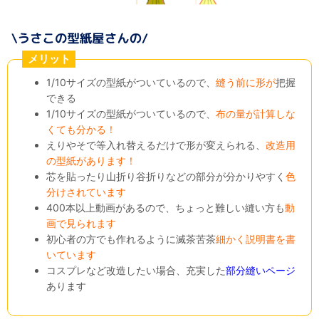
メリット
1/10サイズの型紙がついているので、
縫う前に形が
把握
できる
1/10サイズの型紙がついているので、
布の量が計算しな
くても分かる！
えりやそで等入れ替えるだけで形が変えられる、
改造用
の型紙があります！
芯を貼ったり山折り谷折りなどの部分が分かりやすく
色
分けされています
400本以上動画があるので、ちょっと難しい縫い方も
動
画で見られます
初心者の方でも作れるように滅茶苦茶
細かく説明書を書
いています
コスプレなど改造したい場合、充実した
部分縫いページ
あります