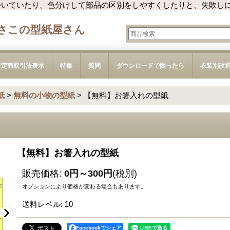
ついていたり、色分けして部品の区別をしやすくしたりと、失敗し
さこの型紙屋さん
特定商取引法表示
特集
質問
ダウンロードで困ったら
衣装別改
紙
>
無料の小物の型紙
>
【無料】お箸入れの型紙
【無料】お箸入れの型紙
販売価格
:
0円～300円
(税別)
オプションにより価格が変わる場合もあります。
送料レベル
:
10
Facebookでシェア