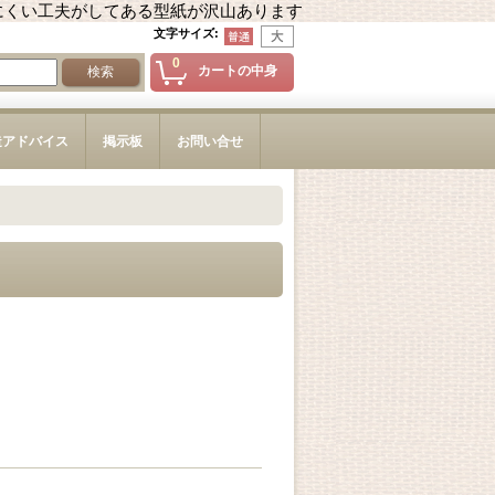
にくい工夫がしてある型紙が沢山あります
文字サイズ
:
0
カートの中身
造アドバイス
掲示板
お問い合せ