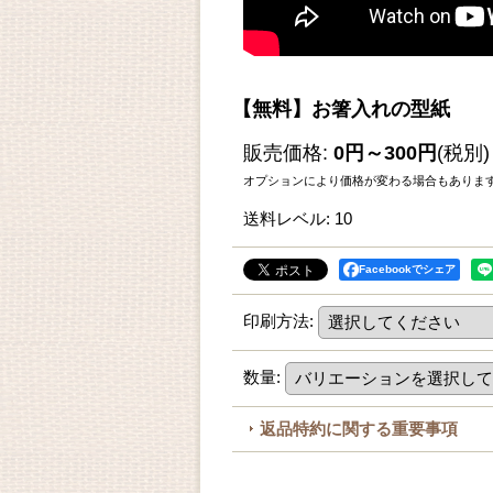
【無料】お箸入れの型紙
販売価格
:
0円～300円
(税別)
オプションにより価格が変わる場合もありま
送料レベル
:
10
Facebookでシェア
印刷方法
:
数量
:
返品特約に関する重要事項