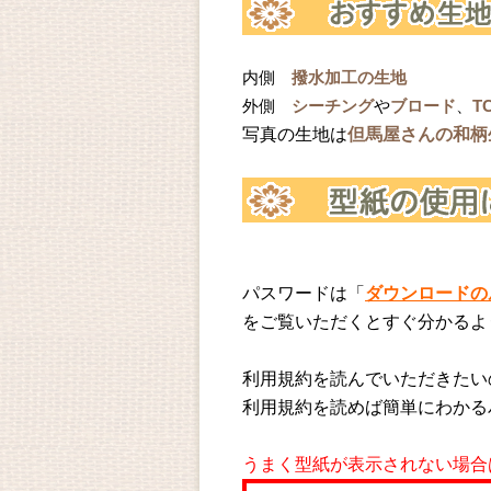
内側
撥水加工の生地
外側
シーチング
や
ブロード
、
T
写真の生地は
但馬屋さんの和柄
パスワードは「
ダウンロードの
をご覧いただくとすぐ分かるよ
利用規約を読んでいただきたい
利用規約を読めば簡単にわかる
うまく型紙が表示されない場合