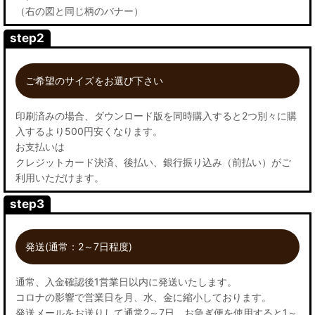
（右の図と同じ柄のバナー）
step2
ご希望のサイズをお選び下さい
印刷済みの場合、ダウンロード版を同時購入すると2つ別々に購
入するより500円安くなります。
お支払いは
クレジットカード決済、後払い、銀行振り込み（前払い）がご
利用いただけます。
step3
発送(通常：2～7日程度)
通常、入金確認後1営業日以内に発送いたします。
コロナの影響で営業日を月、水、金に縮小しております。
発送メールをお送りして通常2～7日。お急ぎ便を使用すると1～