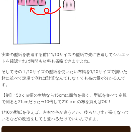
実際の型紙を改造する前に1/10サイズの型紙で先に改造してシルエッ
トを確認すれば時間も材料も省略できますよね。
そしてその１/10サイズの型紙を使いたい布幅を1/10サイズで描いた
枠に並べて定規で測れば計算なんてしなくても布の量が分かるんで
す。
【例】150ｃｍ幅の生地なら15cmに四角を書く。型紙を並べて定規
で測ると21cmだった→10倍して210ｃｍの布を買えばOK！
1/10の型紙を使えば、左右で色が違うとか、後ろだけ丈が長くなって
いるなどの改造をしても並べるだけでいいんですよ。