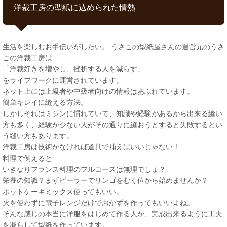
洋裁工房の型紙に込められた情熱
生活を楽しむお手伝いがしたい。 うさこの型紙屋さんの運営元のうさ
この洋裁工房は
「洋裁好きを増やし、挫折する人を減らす」
をライフワークに運営されています。
ネット上には上級者や中級者向けの情報はあふれています。
簡単キレイに縫える方法。
しかしそれはミシンに慣れていて、知識や経験があるから出来る縫い
方も多く、経験が少ない人がその通りに縫おうとすると失敗するとい
う縫い方もあります。
洋裁工房は技術がなければ道具で補えばいいじゃない！
料理で例えると
いきなりフランス料理のフルコースは無理でしょ？
栄養の知識？まずピーラーでリンゴをむく位から始めませんか？
ホットケーキミックス使ってもいい。
火を使わずに電子レンジだけでおかずを作ってもいいよね。
そんな感じの本当に洋服をはじめて作る人が、完成出来るように工夫
を凝らして型紙を作っています。