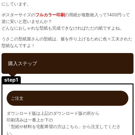
にしています。
ポスターサイズの
フルカラー印刷
の用紙が複数枚入って1400円って
逆に安いと思いませんか？
どんなにおしゃれな型紙も完成できなければただの紙ですよね。
うさこの型紙屋さんの型紙は、服を作り上げるために色々工夫された
型紙なんですよ！
購入ステップ
step1
ご注文
ダウンロード版は上記のダウンロード版の所から
印刷済みは一番上か下の
「型紙や材料を宅配希望の方はこちら」から注文してくださ
い。