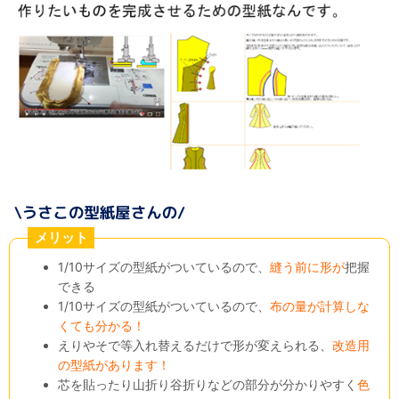
メリット
1/10サイズの型紙がついているので、
縫う前に形が
把握
できる
1/10サイズの型紙がついているので、
布の量が計算しな
くても分かる！
えりやそで等入れ替えるだけで形が変えられる、
改造用
の型紙があります！
芯を貼ったり山折り谷折りなどの部分が分かりやすく
色