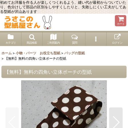
初めてお洋服を作る人が楽しくつくれるよう、縫い代が最初からついていた
り、色分けして部品の区別をしやすくしたりと、失敗しにくい工夫がしてあ
る型紙が沢山あります
カート
カテゴリ
商品検索
ご利用案内
質問
ログイン
ホーム
>
小物・パーツ お役立ち型紙
>
バッグの型紙
>
【無料】無料の四角い立体ポーチの型紙
【無料】無料の四角い立体ポーチの型紙