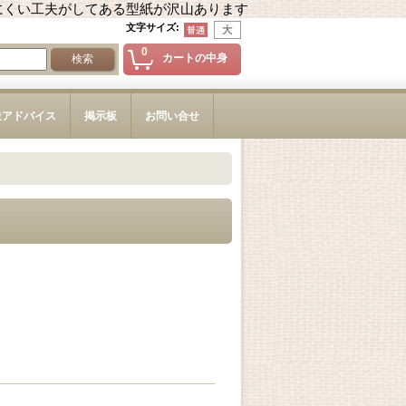
にくい工夫がしてある型紙が沢山あります
文字サイズ
:
0
カートの中身
造アドバイス
掲示板
お問い合せ