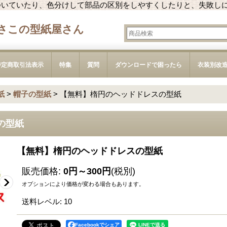
ついていたり、色分けして部品の区別をしやすくしたりと、失敗し
さこの型紙屋さん
特定商取引法表示
特集
質問
ダウンロードで困ったら
衣装別改
紙
>
帽子の型紙
>
【無料】楕円のヘッドドレスの型紙
の型紙
【無料】楕円のヘッドドレスの型紙
販売価格
:
0円～300円
(税別)
オプションにより価格が変わる場合もあります。
送料レベル
:
10
Facebookでシェア