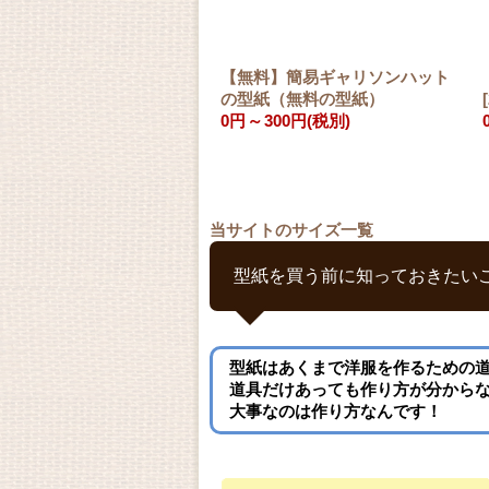
【無料】簡易ギャリソンハット
の型紙（無料の型紙）
[
0円
～
300円
(税別)
当サイトのサイズ一覧
型紙を買う前に知っておきたい
型紙はあくまで洋服を作るための
道具だけあっても作り方が分から
大事なのは作り方なんです！