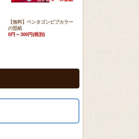
【無料】ペンタゴンビブカラー
【無料】スクエアビブカラ
の型紙
型紙
0円
～
300円
(税別)
0円
～
300円
(税別)