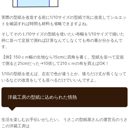
実際の型紙を改造する前に1/10サイズの型紙で先に改造してシルエッ
トを確認すれば時間も材料も省略できますよね。
そしてその１/10サイズの型紙を使いたい布幅を1/10サイズで描いた
枠に並べて定規で測れば計算なんてしなくても布の量が分かるんで
す。
【例】150ｃｍ幅の生地なら15cmに四角を書く。型紙を並べて定規
で測ると21cmだった→10倍して210ｃｍの布を買えばOK！
1/10の型紙を使えば、左右で色が違うとか、後ろだけ丈が長くなって
いるなどの改造をしても並べるだけでいいんですよ。
洋裁工房の型紙に込められた情熱
生活を楽しむお手伝いがしたい。 うさこの型紙屋さんの運営元のうさ
この洋裁工房は