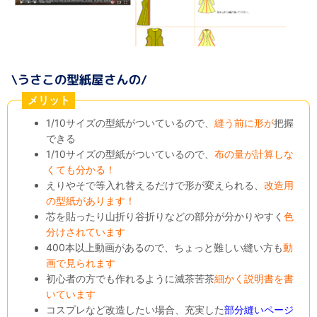
メリット
1/10サイズの型紙がついているので、
縫う前に形が
把握
できる
1/10サイズの型紙がついているので、
布の量が計算しな
くても分かる！
えりやそで等入れ替えるだけで形が変えられる、
改造用
の型紙があります！
芯を貼ったり山折り谷折りなどの部分が分かりやすく
色
分けされています
400本以上動画があるので、ちょっと難しい縫い方も
動
画で見られます
初心者の方でも作れるように滅茶苦茶
細かく説明書を書
いています
コスプレなど改造したい場合、充実した
部分縫いページ