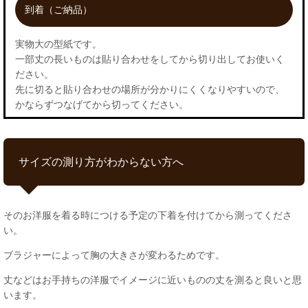
到着（ご納品）
実物大の型紙です。
一部丈の長いものは貼り合わせをしてから切り出してお使いく
ださい。
先に切ると貼り合わせの場所が分かりにくくなりやすいので、
かならずつなげてから切ってください。
サイズの測り方がわからない方へ
そのお洋服を着る時につける予定の下着を付けてから測ってくださ
い。
ブラジャーによって胸の大きさが変わるためです。
丈などはお手持ちの洋服でイメージに近いものの丈を測ると良いと思
います。