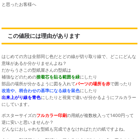
と思ったお客様へ
この値段には理由があります
はじめての方は全部同じ色だとどの線が切り取り線で、どこにどんな
意味があるか分かりませんよね？
だからうさこの型紙屋さんの型紙は
補強などのための
接着芯を貼る範囲を緑
にしたり
部品の場所が分かるように図を入れて
パーツの場所を赤
で囲ったり
改造や、柄合わせの基準になる線を鼠色
にしたり
出来上がり線を青色
にしたりと視覚で違いが分かるようにフルカラー
にしています。
ポスターサイズの
フルカラー印刷
の用紙が複数枚入って1400円って
逆に安いと思いませんか？
どんなにおしゃれな型紙も完成できなければただの紙ですよね。