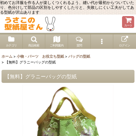
初めてお洋服を作る人が楽しくつくれるよう、縫い代が最初からついていた
り、色分けして部品の区別をしやすくしたりと、失敗しにくい工夫がしてあ
る型紙が沢山あります
カート
カテゴリ
商品検索
ご利用案内
質問
ログイン
ホーム
>
小物・パーツ お役立ち型紙
>
バッグの型紙
>
【無料】グラニーバッグの型紙
【無料】グラニーバッグの型紙