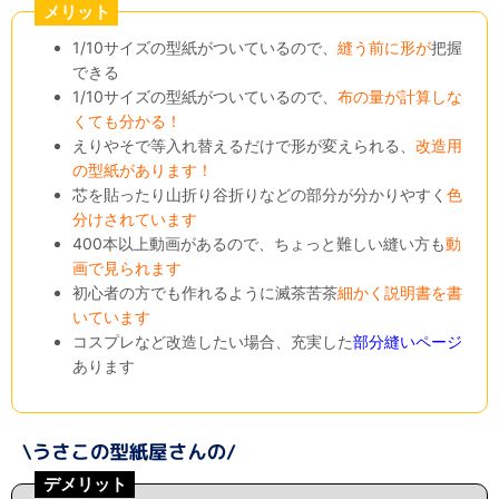
メリット
1/10サイズの型紙がついているので、
縫う前に形が
把握
できる
1/10サイズの型紙がついているので、
布の量が計算しな
くても分かる！
えりやそで等入れ替えるだけで形が変えられる、
改造用
の型紙があります！
芯を貼ったり山折り谷折りなどの部分が分かりやすく
色
分けされています
400本以上動画があるので、ちょっと難しい縫い方も
動
画で見られます
初心者の方でも作れるように滅茶苦茶
細かく説明書を書
いています
コスプレなど改造したい場合、充実した
部分縫いページ
あります
デメリット