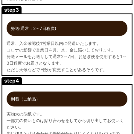
step3
発送(通常：2～7日程度)
通常、入金確認後1営業日以内に発送いたします。
コロナの影響で営業日を月、水、金に縮小しております。
発送メールをお送りして通常2～7日。お急ぎ便を使用すると1～
3日程度でお届けとなります。
ただし天候などで日数が変更すことがあるそうです。
step4
到着（ご納品）
実物大の型紙です。
一部丈の長いものは貼り合わせをしてから切り出してお使いく
ださい。
先に切ると貼り合わせの場所が分かりにくくなりやすいので、