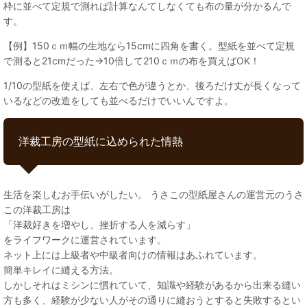
枠に並べて定規で測れば計算なんてしなくても布の量が分かるんで
す。
【例】150ｃｍ幅の生地なら15cmに四角を書く。型紙を並べて定規
で測ると21cmだった→10倍して210ｃｍの布を買えばOK！
1/10の型紙を使えば、左右で色が違うとか、後ろだけ丈が長くなって
いるなどの改造をしても並べるだけでいいんですよ。
洋裁工房の型紙に込められた情熱
生活を楽しむお手伝いがしたい。 うさこの型紙屋さんの運営元のうさ
この洋裁工房は
「洋裁好きを増やし、挫折する人を減らす」
をライフワークに運営されています。
ネット上には上級者や中級者向けの情報はあふれています。
簡単キレイに縫える方法。
しかしそれはミシンに慣れていて、知識や経験があるから出来る縫い
方も多く、経験が少ない人がその通りに縫おうとすると失敗するとい