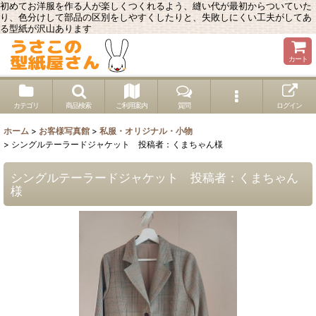
初めてお洋服を作る人が楽しくつくれるよう、縫い代が最初からついていた
り、色分けして部品の区別をしやすくしたりと、失敗しにくい工夫がしてあ
る型紙が沢山あります
カート
カテゴリ
商品検索
ご利用案内
質問
ログイン
ホーム
>
お客様写真館
>
私服・オリジナル・小物
>
シングルテーラードジャケット 投稿者：くまちゃん様
シングルテーラードジャケット 投稿者：くまちゃん
様