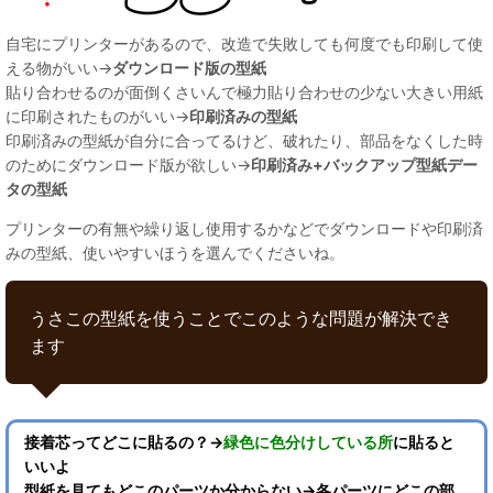
自宅にプリンターがあるので、改造で失敗しても何度でも印刷して使
える物がいい→
ダウンロード版の型紙
貼り合わせるのが面倒くさいんで極力貼り合わせの少ない大きい用紙
に印刷されたものがいい→
印刷済みの型紙
印刷済みの型紙が自分に合ってるけど、破れたり、部品をなくした時
のためにダウンロード版が欲しい→
印刷済み+バックアップ型紙デー
タの型紙
プリンターの有無や繰り返し使用するかなどでダウンロードや印刷済
みの型紙、使いやすいほうを選んでくださいね。
うさこの型紙を使うことでこのような問題が解決でき
ます
接着芯ってどこに貼るの？→
緑色に色分けしている所
に貼ると
いいよ
型紙を見てもどこのパーツか分からない→各パーツにどこの部