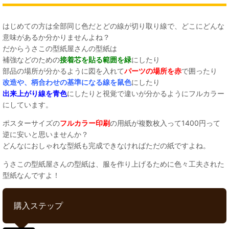
はじめての方は全部同じ色だとどの線が切り取り線で、どこにどんな
意味があるか分かりませんよね？
だからうさこの型紙屋さんの型紙は
補強などのための
接着芯を貼る範囲を緑
にしたり
部品の場所が分かるように図を入れて
パーツの場所を赤
で囲ったり
改造や、柄合わせの基準になる線を鼠色
にしたり
出来上がり線を青色
にしたりと視覚で違いが分かるようにフルカラー
にしています。
ポスターサイズの
フルカラー印刷
の用紙が複数枚入って1400円って
逆に安いと思いませんか？
どんなにおしゃれな型紙も完成できなければただの紙ですよね。
うさこの型紙屋さんの型紙は、服を作り上げるために色々工夫された
型紙なんですよ！
購入ステップ