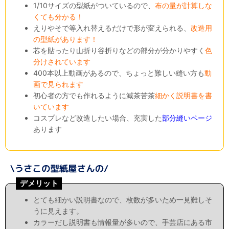
1/10サイズの型紙がついているので、
布の量が計算しな
くても分かる！
えりやそで等入れ替えるだけで形が変えられる、
改造用
の型紙があります！
芯を貼ったり山折り谷折りなどの部分が分かりやすく
色
分けされています
400本以上動画があるので、ちょっと難しい縫い方も
動
画で見られます
初心者の方でも作れるように滅茶苦茶
細かく説明書を書
いています
コスプレなど改造したい場合、充実した
部分縫いページ
あります
デメリット
とても細かい説明書なので、枚数が多いため一見難しそ
うに見えます。
カラーだし説明書も情報量が多いので、手芸店にある市