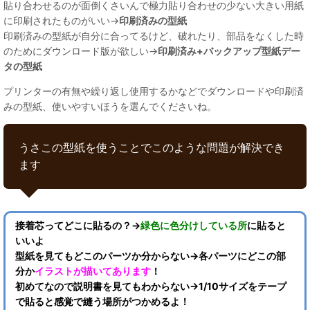
貼り合わせるのが面倒くさいんで極力貼り合わせの少ない大きい用紙
に印刷されたものがいい→
印刷済みの型紙
印刷済みの型紙が自分に合ってるけど、破れたり、部品をなくした時
のためにダウンロード版が欲しい→
印刷済み+バックアップ型紙デー
タの型紙
プリンターの有無や繰り返し使用するかなどでダウンロードや印刷済
みの型紙、使いやすいほうを選んでくださいね。
うさこの型紙を使うことでこのような問題が解決でき
ます
接着芯ってどこに貼るの？→
緑色に色分けしている所
に貼ると
いいよ
型紙を見てもどこのパーツか分からない→各パーツにどこの部
分か
イラストが描いてあります
！
初めてなので説明書を見てもわからない→1/10サイズをテープ
で貼ると感覚で縫う場所がつかめるよ！