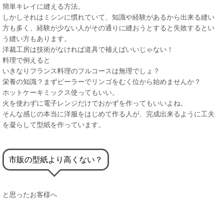
簡単キレイに縫える方法。
しかしそれはミシンに慣れていて、知識や経験があるから出来る縫い
方も多く、経験が少ない人がその通りに縫おうとすると失敗するとい
う縫い方もあります。
洋裁工房は技術がなければ道具で補えばいいじゃない！
料理で例えると
いきなりフランス料理のフルコースは無理でしょ？
栄養の知識？まずピーラーでリンゴをむく位から始めませんか？
ホットケーキミックス使ってもいい。
火を使わずに電子レンジだけでおかずを作ってもいいよね。
そんな感じの本当に洋服をはじめて作る人が、完成出来るように工夫
を凝らして型紙を作っています。
市販の型紙より高くない？
と思ったお客様へ