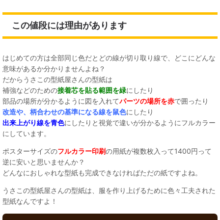
この値段には理由があります
はじめての方は全部同じ色だとどの線が切り取り線で、どこにどんな
意味があるか分かりませんよね？
だからうさこの型紙屋さんの型紙は
補強などのための
接着芯を貼る範囲を緑
にしたり
部品の場所が分かるように図を入れて
パーツの場所を赤
で囲ったり
改造や、柄合わせの基準になる線を鼠色
にしたり
出来上がり線を青色
にしたりと視覚で違いが分かるようにフルカラー
にしています。
ポスターサイズの
フルカラー印刷
の用紙が複数枚入って1400円って
逆に安いと思いませんか？
どんなにおしゃれな型紙も完成できなければただの紙ですよね。
うさこの型紙屋さんの型紙は、服を作り上げるために色々工夫された
型紙なんですよ！