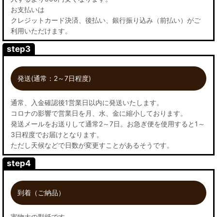
お支払いは
クレジットカード決済、後払い、銀行振り込み（前払い）がご
利用いただけます。
step3
発送(通常：2～7日程度)
通常、入金確認後1営業日以内に発送いたします。
コロナの影響で営業日を月、水、金に縮小しております。
発送メールをお送りして通常2～7日。お急ぎ便を使用すると1～
3日程度でお届けとなります。
ただし天候などで日数が変更すことがあるそうです。
step4
到着（ご納品）
実物大の型紙です。