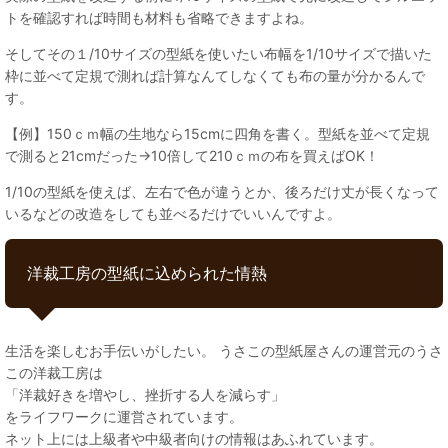
トを確認すれば時間も材料も省略できますよね。
そしてその１/10サイズの型紙を使いたい布幅を1/10サイズで描いた
枠に並べて定規で測れば計算なんてしなくても布の量が分かるんで
す。
【例】150ｃｍ幅の生地なら15cmに四角を書く。型紙を並べて定規
で測ると21cmだった→10倍して210ｃｍの布を買えばOK！
1/10の型紙を使えば、左右で色が違うとか、後ろだけ丈が長くなって
いるなどの改造をしても並べるだけでいいんですよ。
洋裁工房の型紙に込められた情熱
生活を楽しむお手伝いがしたい。 うさこの型紙屋さんの運営元のうさ
この洋裁工房は
「洋裁好きを増やし、挫折する人を減らす」
をライフワークに運営されています。
ネット上には上級者や中級者向けの情報はあふれています。