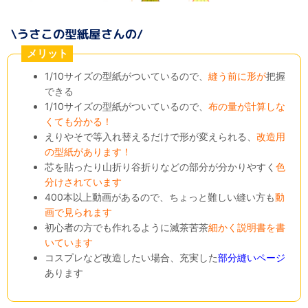
メリット
1/10サイズの型紙がついているので、
縫う前に形が
把握
できる
1/10サイズの型紙がついているので、
布の量が計算しな
くても分かる！
えりやそで等入れ替えるだけで形が変えられる、
改造用
の型紙があります！
芯を貼ったり山折り谷折りなどの部分が分かりやすく
色
分けされています
400本以上動画があるので、ちょっと難しい縫い方も
動
画で見られます
初心者の方でも作れるように滅茶苦茶
細かく説明書を書
いています
コスプレなど改造したい場合、充実した
部分縫いページ
あります