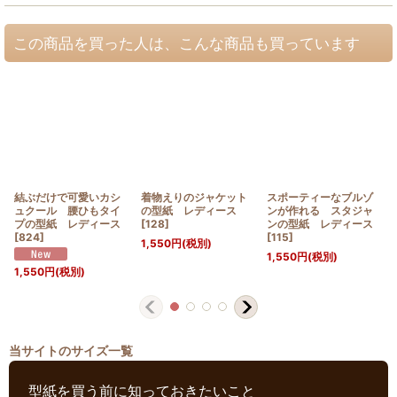
この商品を買った人は、こんな商品も買っています
結ぶだけで可愛いカシ
着物えりのジャケット
スポーティーなブルゾ
ュクール 腰ひもタイ
の型紙 レディース
ンが作れる スタジャ
プの型紙 レディース
[
128
]
ンの型紙 レディース
[
824
]
[
115
]
1,550
円
(税別)
1,550
円
(税別)
1,550
円
(税別)
当サイトのサイズ一覧
型紙を買う前に知っておきたいこと