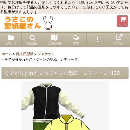
初めてお洋服を作る人が楽しくつくれるよう、縫い代が最初からついていた
り、色分けして部品の区別をしやすくしたりと、失敗しにくい工夫がしてあ
る型紙が沢山あります
カート
カテゴリ
商品検索
ご利用案内
質問
ログイン
ホーム
>
婦人用型紙
>
ジャケット
>
そでが分かれたスタジャンの型紙 レディース
そでが分かれたスタジャンの型紙 レディース
[
130
]