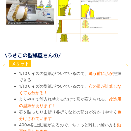
メリット
1/10サイズの型紙がついているので、
縫う前に形が
把握
できる
1/10サイズの型紙がついているので、
布の量が計算しな
くても分かる！
えりやそで等入れ替えるだけで形が変えられる、
改造用
の型紙があります！
芯を貼ったり山折り谷折りなどの部分が分かりやすく
色
分けされています
400本以上動画があるので、ちょっと難しい縫い方も
動