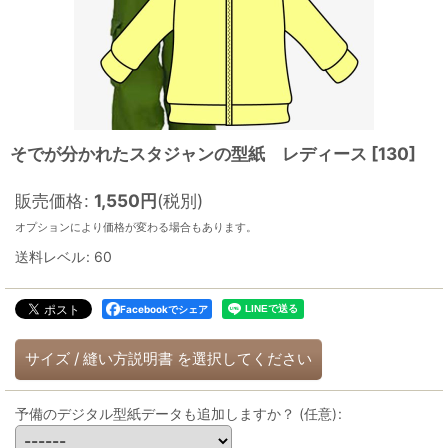
そでが分かれたスタジャンの型紙 レディース
[
130
]
販売価格
:
1,550
円
(税別)
オプションにより価格が変わる場合もあります。
送料レベル
:
60
Facebookでシェア
サイズ
/
縫い方説明書
を選択してください
予備のデジタル型紙データも追加しますか？
(任意)
: