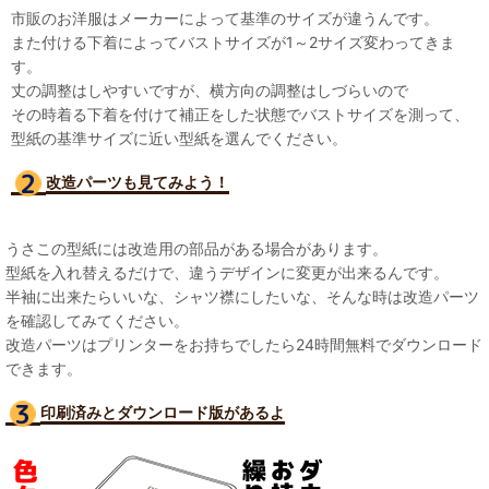
市販のお洋服はメーカーによって基準のサイズが違うんです。
また付ける下着によってバストサイズが1～2サイズ変わってきま
す。
丈の調整はしやすいですが、横方向の調整はしづらいので
その時着る下着を付けて補正をした状態でバストサイズを測って、
型紙の基準サイズに近い型紙を選んでください。
改造パーツも見て
みよう！
うさこの型紙には改造用の部品がある場合があります。
型紙を入れ替えるだけで、違うデザインに変更が出来るんです。
半袖に出来たらいいな、シャツ襟にしたいな、そんな時は改造パーツ
を確認してみてください。
改造パーツはプリンターをお持ちでしたら24時間無料でダウンロード
できます。
印刷済みとダウンロード版があるよ