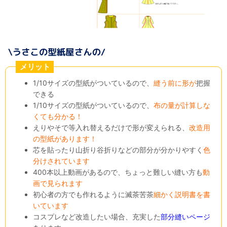
メリット
1/10サイズの型紙がついているので、
縫う前に形が
把握
できる
1/10サイズの型紙がついているので、
布の量が計算しな
くても分かる！
えりやそで等入れ替えるだけで形が変えられる、
改造用
の型紙があります！
芯を貼ったり山折り谷折りなどの部分が分かりやすく
色
分けされています
400本以上動画があるので、ちょっと難しい縫い方も
動
画で見られます
初心者の方でも作れるように滅茶苦茶
細かく説明書を書
いています
コスプレなど改造したい場合、充実した
部分縫いページ