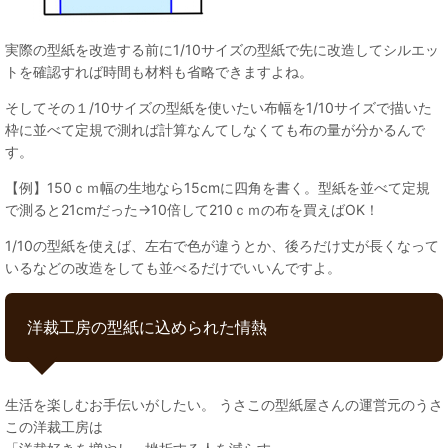
実際の型紙を改造する前に1/10サイズの型紙で先に改造してシルエッ
トを確認すれば時間も材料も省略できますよね。
そしてその１/10サイズの型紙を使いたい布幅を1/10サイズで描いた
枠に並べて定規で測れば計算なんてしなくても布の量が分かるんで
す。
【例】150ｃｍ幅の生地なら15cmに四角を書く。型紙を並べて定規
で測ると21cmだった→10倍して210ｃｍの布を買えばOK！
1/10の型紙を使えば、左右で色が違うとか、後ろだけ丈が長くなって
いるなどの改造をしても並べるだけでいいんですよ。
洋裁工房の型紙に込められた情熱
生活を楽しむお手伝いがしたい。 うさこの型紙屋さんの運営元のうさ
この洋裁工房は