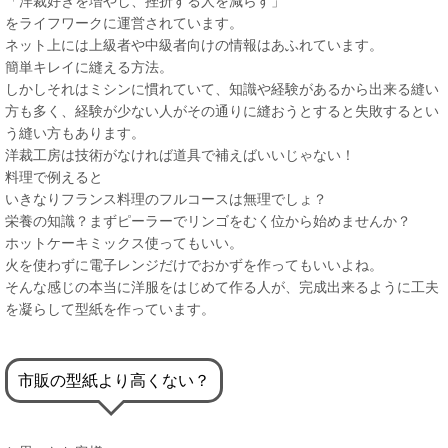
「洋裁好きを増やし、挫折する人を減らす」
をライフワークに運営されています。
ネット上には上級者や中級者向けの情報はあふれています。
簡単キレイに縫える方法。
しかしそれはミシンに慣れていて、知識や経験があるから出来る縫い
方も多く、経験が少ない人がその通りに縫おうとすると失敗するとい
う縫い方もあります。
洋裁工房は技術がなければ道具で補えばいいじゃない！
料理で例えると
いきなりフランス料理のフルコースは無理でしょ？
栄養の知識？まずピーラーでリンゴをむく位から始めませんか？
ホットケーキミックス使ってもいい。
火を使わずに電子レンジだけでおかずを作ってもいいよね。
そんな感じの本当に洋服をはじめて作る人が、完成出来るように工夫
を凝らして型紙を作っています。
市販の型紙より高くない？