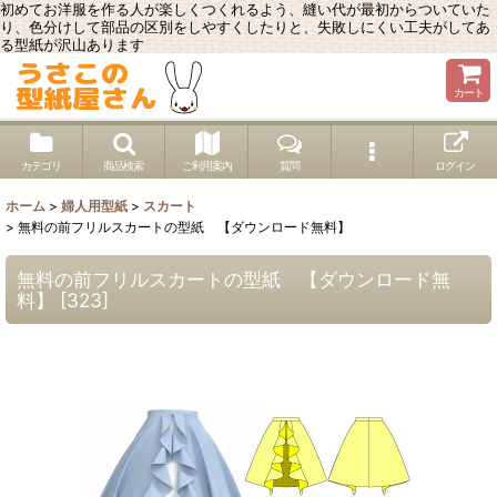
初めてお洋服を作る人が楽しくつくれるよう、縫い代が最初からついていた
り、色分けして部品の区別をしやすくしたりと、失敗しにくい工夫がしてあ
る型紙が沢山あります
カート
カテゴリ
商品検索
ご利用案内
質問
ログイン
ホーム
>
婦人用型紙
>
スカート
>
無料の前フリルスカートの型紙 【ダウンロード無料】
無料の前フリルスカートの型紙 【ダウンロード無
料】
[
323
]