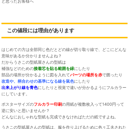
と思ったお客様へ
この値段には理由があります
はじめての方は全部同じ色だとどの線が切り取り線で、どこにどんな
意味があるか分かりませんよね？
だからうさこの型紙屋さんの型紙は
補強などのための
接着芯を貼る範囲を緑
にしたり
部品の場所が分かるように図を入れて
パーツの場所を赤
で囲ったり
改造や、柄合わせの基準になる線を鼠色
にしたり
出来上がり線を青色
にしたりと視覚で違いが分かるようにフルカラー
にしています。
ポスターサイズの
フルカラー印刷
の用紙が複数枚入って1400円って
逆に安いと思いませんか？
どんなにおしゃれな型紙も完成できなければただの紙ですよね。
うさこの型紙屋さんの型紙は、服を作り上げるために色々工夫された