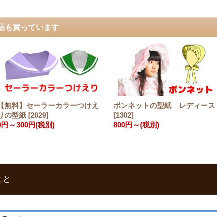
品も買っています
【無料】セーラーカラーつけえ
ボンネットの型紙 レディース
りの型紙
[
2029
]
[
1302
]
0円
～
300円
(税別)
800円
～
(税別)
こと