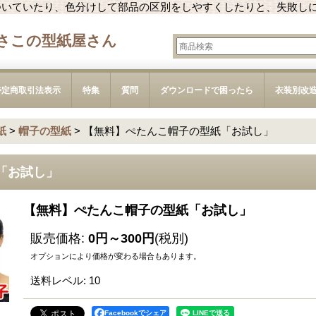
ついていたり、色分けして部品の区別をしやすくしたりと、失敗し
さこの型紙屋さん
特定商取引法表示
特集
質問
ダウンロードで困ったら
衣装別改
紙
>
帽子の型紙
>
【無料】ぺたんこ帽子の型紙「お試し」
「お試し」
【無料】ぺたんこ帽子の型紙「お試し」
販売価格
:
0円～300円
(税別)
オプションにより価格が変わる場合もあります。
送料レベル
:
10
Facebookでシェア