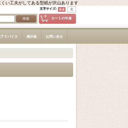
にくい工夫がしてある型紙が沢山あります
文字サイズ
:
0
カートの中身
造アドバイス
掲示板
お問い合せ