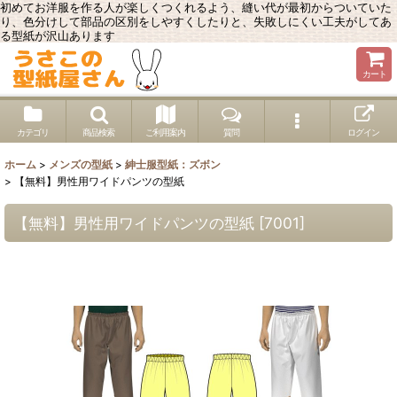
初めてお洋服を作る人が楽しくつくれるよう、縫い代が最初からついていた
り、色分けして部品の区別をしやすくしたりと、失敗しにくい工夫がしてあ
る型紙が沢山あります
カート
カテゴリ
商品検索
ご利用案内
質問
ログイン
ホーム
>
メンズの型紙
>
紳士服型紙：ズボン
>
【無料】男性用ワイドパンツの型紙
【無料】男性用ワイドパンツの型紙
[
7001
]