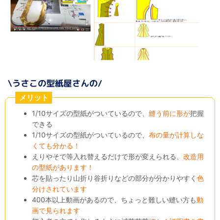
メリット
1/10サイズの型紙がついているので、
縫う前に形が
把握
できる
1/10サイズの型紙がついているので、
布の量が計算しな
くても分かる！
えりやそで等入れ替えるだけで形が変えられる、
改造用
の型紙があります！
芯を貼ったり山折り谷折りなどの部分が分かりやすく
色
分けされています
400本以上動画があるので、ちょっと難しい縫い方も
動
画で見られます