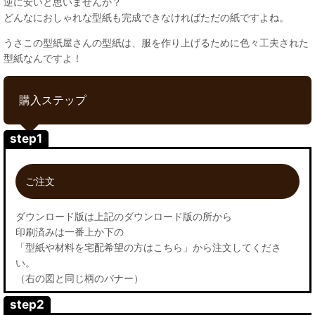
逆に安いと思いませんか？
どんなにおしゃれな型紙も完成できなければただの紙ですよね。
うさこの型紙屋さんの型紙は、服を作り上げるために色々工夫された
型紙なんですよ！
購入ステップ
step1
ご注文
ダウンロード版は上記のダウンロード版の所から
印刷済みは一番上か下の
「型紙や材料を宅配希望の方はこちら」から注文してくださ
い。
（右の図と同じ柄のバナー）
step2