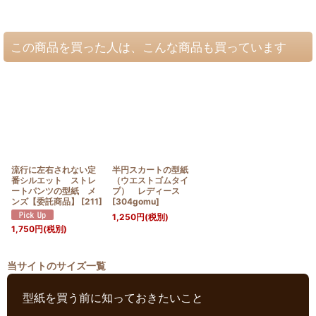
この商品を買った人は、こんな商品も買っています
流行に左右されない定
半円スカートの型紙
番シルエット ストレ
（ウエストゴムタイ
ートパンツの型紙 メ
プ） レディース
ンズ【委託商品】
[
211
]
[
304gomu
]
1,250
円
(税別)
1,750
円
(税別)
当サイトのサイズ一覧
型紙を買う前に知っておきたいこと