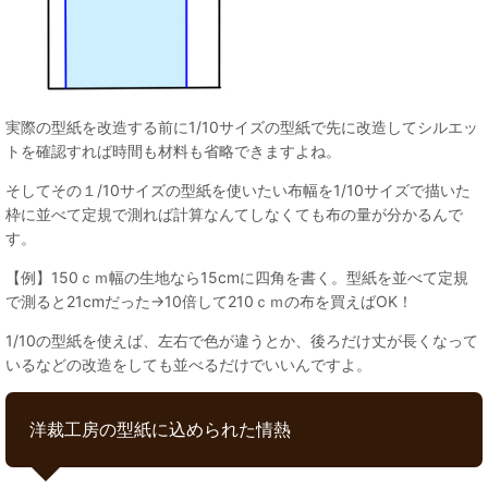
実際の型紙を改造する前に1/10サイズの型紙で先に改造してシルエッ
トを確認すれば時間も材料も省略できますよね。
そしてその１/10サイズの型紙を使いたい布幅を1/10サイズで描いた
枠に並べて定規で測れば計算なんてしなくても布の量が分かるんで
す。
【例】150ｃｍ幅の生地なら15cmに四角を書く。型紙を並べて定規
で測ると21cmだった→10倍して210ｃｍの布を買えばOK！
1/10の型紙を使えば、左右で色が違うとか、後ろだけ丈が長くなって
いるなどの改造をしても並べるだけでいいんですよ。
洋裁工房の型紙に込められた情熱