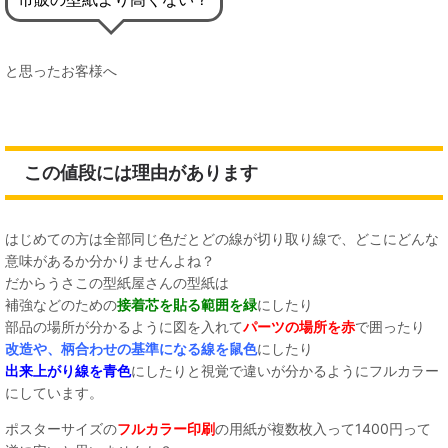
と思ったお客様へ
この値段には理由があります
はじめての方は全部同じ色だとどの線が切り取り線で、どこにどんな
意味があるか分かりませんよね？
だからうさこの型紙屋さんの型紙は
補強などのための
接着芯を貼る範囲を緑
にしたり
部品の場所が分かるように図を入れて
パーツの場所を赤
で囲ったり
改造や、柄合わせの基準になる線を鼠色
にしたり
出来上がり線を青色
にしたりと視覚で違いが分かるようにフルカラー
にしています。
ポスターサイズの
フルカラー印刷
の用紙が複数枚入って1400円って