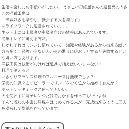
生活を楽しむお手伝いがしたい。 うさこの型紙屋さんの運営元のうさ
この洋裁工房は
「洋裁好きを増やし、挫折する人を減らす」
をライフワークに運営されています。
ネット上には上級者や中級者向けの情報はあふれています。
簡単キレイに縫える方法。
しかしそれはミシンに慣れていて、知識や経験があるから出来る縫い
方も多く、経験が少ない人がその通りに縫おうとすると失敗するとい
う縫い方もあります。
洋裁工房は技術がなければ道具で補えばいいじゃない！
料理で例えると
いきなりフランス料理のフルコースは無理でしょ？
栄養の知識？まずピーラーでリンゴをむく位から始めませんか？
ホットケーキミックス使ってもいい。
火を使わずに電子レンジだけでおかずを作ってもいいよね。
そんな感じの本当に洋服をはじめて作る人が、完成出来るように工夫
を凝らして型紙を作っています。
市販の型紙より高くない？