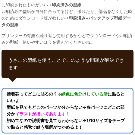
に印刷されたものがいい→
印刷済みの型紙
印刷済みの型紙が自分に合ってるけど、破れたり、部品をなくした時
のためにダウンロード版が欲しい→
印刷済み+バックアップ型紙デー
タの型紙
プリンターの有無や繰り返し使用するかなどでダウンロードや印刷済
みの型紙、使いやすいほうを選んでくださいね。
うさこの型紙を使うことでこのような問題が解決でき
ます
接着芯ってどこに貼るの？→
緑色に色分けしている所
に貼ると
いいよ
型紙を見てもどこのパーツか分からない→各パーツにどこの部
分か
イラストが描いてあります
！
初めてなので説明書を見てもわからない→1/10サイズをテープ
で貼ると感覚で縫う場所がつかめるよ！