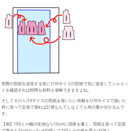
実際の型紙を改造する前に1/10サイズの型紙で先に改造してシルエッ
トを確認すれば時間も材料も省略できますよね。
そしてその１/10サイズの型紙を使いたい布幅を1/10サイズで描いた
枠に並べて定規で測れば計算なんてしなくても布の量が分かるんで
す。
【例】150ｃｍ幅の生地なら15cmに四角を書く。型紙を並べて定規
で測ると21cmだった→10倍して210ｃｍの布を買えばOK！