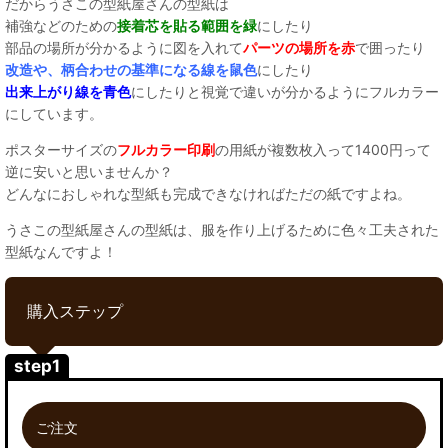
だからうさこの型紙屋さんの型紙は
補強などのための
接着芯を貼る範囲を緑
にしたり
部品の場所が分かるように図を入れて
パーツの場所を赤
で囲ったり
改造や、柄合わせの基準になる線を鼠色
にしたり
出来上がり線を青色
にしたりと視覚で違いが分かるようにフルカラー
にしています。
ポスターサイズの
フルカラー印刷
の用紙が複数枚入って1400円って
逆に安いと思いませんか？
どんなにおしゃれな型紙も完成できなければただの紙ですよね。
うさこの型紙屋さんの型紙は、服を作り上げるために色々工夫された
型紙なんですよ！
購入ステップ
step1
ご注文