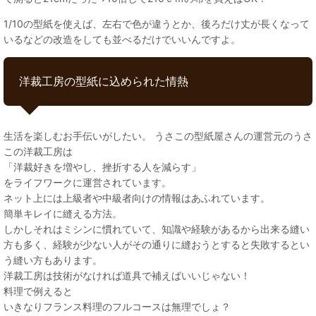
1/10の型紙を使えば、左右で色が違うとか、後ろだけ丈が長くなって
いるなどの改造をしても並べるだけでいいんですよ。
洋裁工房の型紙に込められた情熱
生活を楽しむお手伝いがしたい。 うさこの型紙屋さんの運営元のうさ
この洋裁工房は
「洋裁好きを増やし、挫折する人を減らす」
をライフワークに運営されています。
ネット上には上級者や中級者向けの情報はあふれています。
簡単キレイに縫える方法。
しかしそれはミシンに慣れていて、知識や経験があるから出来る縫い
方も多く、経験が少ない人がその通りに縫おうとすると失敗するとい
う縫い方もあります。
洋裁工房は技術がなければ道具で補えばいいじゃない！
料理で例えると
いきなりフランス料理のフルコースは無理でしょ？