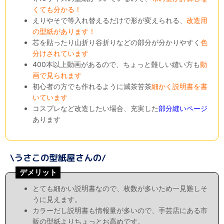
くても分かる！
えりやそで等入れ替えるだけで形が変えられる、
改造用
の型紙があります！
芯を貼ったり山折り谷折りなどの部分が分かりやすく
色
分けされています
400本以上動画があるので、ちょっと難しい縫い方も
動
画で見られます
初心者の方でも作れるように滅茶苦茶
細かく説明書を書
いています
コスプレなど改造したい場合、充実した
部分縫いページ
あります
デメリット
とても細かい説明書なので、枚数が多いため一見難しそ
うに見えます。
カラーだし説明書も情報量が多いので、手芸店にある市
販の型紙よりちょっとお高めです。