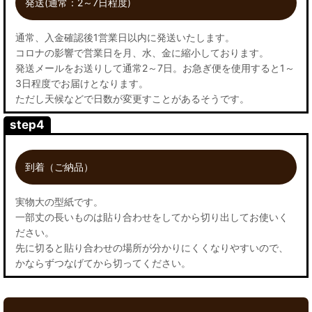
発送(通常：2～7日程度)
通常、入金確認後1営業日以内に発送いたします。
コロナの影響で営業日を月、水、金に縮小しております。
発送メールをお送りして通常2～7日。お急ぎ便を使用すると1～
3日程度でお届けとなります。
ただし天候などで日数が変更すことがあるそうです。
step4
到着（ご納品）
実物大の型紙です。
一部丈の長いものは貼り合わせをしてから切り出してお使いく
ださい。
先に切ると貼り合わせの場所が分かりにくくなりやすいので、
かならずつなげてから切ってください。