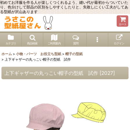
初めてお洋服を作る人が楽しくつくれるよう、縫い代が最初からついていた
り、色分けして部品の区別をしやすくしたりと、失敗しにくい工夫がしてあ
る型紙が沢山あります
カート
カテゴリ
商品検索
ご利用案内
質問
ログイン
ホーム
>
小物・パーツ お役立ち型紙
>
帽子の型紙
>
上下ギャザーの丸っこい帽子の型紙 試作
上下ギャザーの丸っこい帽子の型紙 試作
[
2027
]